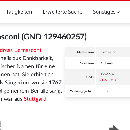
Tätigkeiten
Erweiterte Suche
Sonstiges
asconi (GND 129460257)
dreas Bernasconi
Nachname
Bernasconi
heils aus Dankbarkeit,
Vorname
Antonia
enischer Namen für eine
en hat. Sie erhielt an
129460257
GND
(
DNB
)
ls Sängerinn, wo sie 1767
llgemeinem Beifalle sang,
Wirkungsgebiet
Kunst
nn war aus
Stuttgard