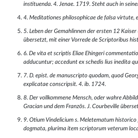
instituenda. 4. Jenae. 1719. Steht auch in seine
4. Meditationes philosophicae de falsa virtute, 
5. Leben der Gemahlinnen der ersten 12 Kaiser
übersetzt, mit einer Vorrede de Scriptoribus his
6. De vita et scriptis Eliae Ehingeri commentati
adducuntur; accedunt ex schedis lius inedita q
7. D. epist. de manuscripto quodam, quod Georg.
explicatae conscripsit. 4. ib. 1724.
8. Der vollkommene Mensch, oder wahre Abbild
Gracian und dem Französ. J. Courbeville überset
9. Otium Vindelicium s. Meletematum historico 
dogmata, plurima item scriptorum veterum loca e