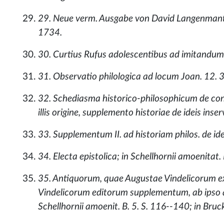
29. Neue verm. Ausgabe von David Langenmante
1734.
30. Curtius Rufus adolescentibus ad imitandum n
31. Observatio philologica ad locum Joan. 12. 32
32. Schediasma historico-philosophicum de co
illis origine, supplemento historiae de ideis inser
33. Supplementum II. ad historiam philos. de idei
34. Electa epistolica; in Schellhornii amoenitat. 
35. Antiquorum, quae Augustae Vindelicorum 
Vindelicorum editorum supplementum, ab ipso a
Schellhornii amoenit. B. 5. S. 116--140; in Brucke