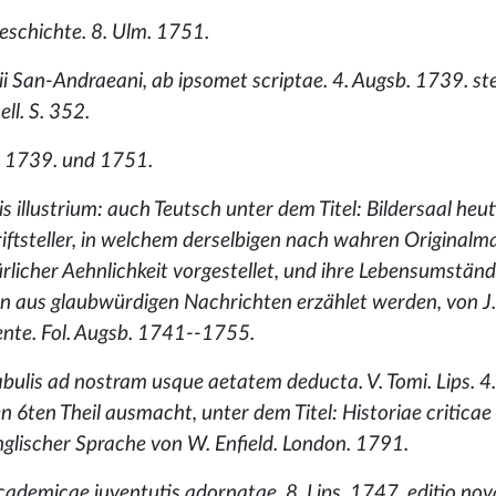
eschichte. 8. Ulm. 1751.
ii San-Andraeani, ab ipsomet scriptae. 4. Augsb. 1739. st
ll. S. 352.
 4. 1739. und 1751.
s illustrium: auch Teutsch unter dem Titel: Bildersaal heut
ftsteller, in welchem derselbigen nach wahren Originalm
rlicher Aehnlichkeit vorgestellet, und ihre Lebensumständ
n aus glaubwürdigen Nachrichten erzählet werden, von J.
ente. Fol. Augsb. 1741--1755.
abulis ad nostram usque aetatem deducta. V. Tomi. Lips. 4
6ten Theil ausmacht, unter dem Titel: Historiae criticae
nglischer Sprache von W. Enfield. London. 1791.
academicae juventutis adornatae. 8. Lips. 1747. editio nova