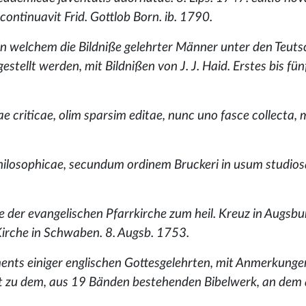
ontinuavit Frid. Gottlob Born. ib. 1790.
in welchem die Bildniße gelehrter Männer unter den Teut
ellt werden, mit Bildnißen von J. J. Haid. Erstes bis fün
ae criticae, olim sparsim editae, nunc uno fasce collecta, 
philosophicae, secundum ordinem Bruckeri in usum studio
der evangelischen Pfarrkirche zum heil. Kreuz in Augsbur
Kirche in Schwaben. 8. Augsb. 1753.
aments einiger englischen Gottesgelehrten, mit Anmerkunge
rt zu dem, aus 19 Bänden bestehenden Bibelwerk, an dem a