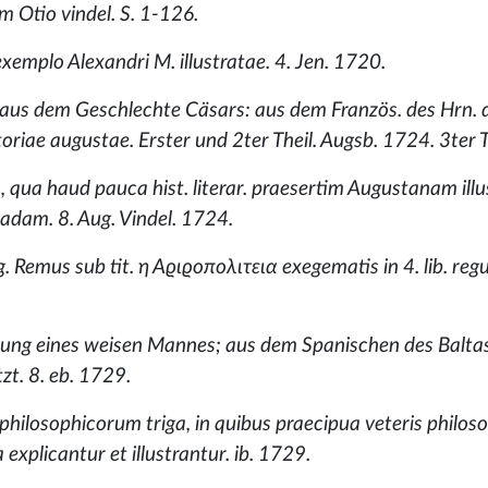
m Otio vindel. S. 1-126.
exemplo Alexandri M. illustratae. 4. Jen. 1720.
 aus dem Geschlechte Cäsars: aus dem Französ. des Hrn. d
toriae augustae. Erster und 2ter Theil. Augsb. 1724. 3ter T
o, qua haud pauca hist. literar. praesertim Augustanam illu
uadam. 8. Aug. Vindel. 1724.
 Remus sub tit. η Αϱιϱοπολιτεια exegematis in 4. lib. re
ung eines weisen Mannes; aus dem Spanischen des Balta
zt. 8. eb. 1729.
philosophicorum triga, in quibus praecipua veteris philos
xplicantur et illustrantur. ib. 1729.