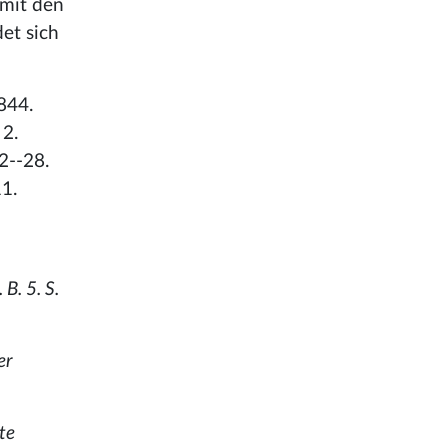
 mit den
et sich
 844.
 2.
22--28.
11.
B. 5. S.
er
te