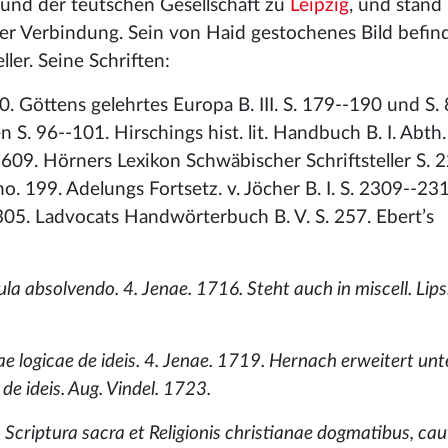
 und der teutschen Gesellschaft zu
Leipzig
, und stand
er Verbindung. Sein von Haid gestochenes Bild befind
ller. Seine Schriften:
-50. Göttens gelehrtes Europa B. III. S. 179--190 und S.
 S. 96--101. Hirschings hist. lit. Handbuch B. I. Abth.
5--609. Hörners Lexikon Schwäbischer Schriftsteller S. 
. 199. Adelungs Fortsetz. v. Jöcher B. I. S. 2309--23
305. Ladvocats Handwörterbuch B. V. S. 257. Ebert’s
la absolvendo. 4. Jenae. 1716. Steht auch in miscell. Lips. 
ae logicae de ideis. 4. Jenae. 1719. Hernach erweitert unt
de ideis. Aug. Vindel. 1723.
 Scriptura sacra et Religionis christianae dogmatibus, cau