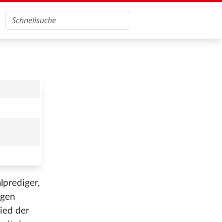
lprediger,
igen
ied der