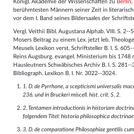
Königl. Akademie der Wissenschaften zu
Berlin
,
berühmtesten Männern seiner Zeit in literarisch
vor dem I. Band seines Bildersaales der Schriftste
Vergl. Veithii Bibl. Augustana Alphab. VIII. S. 2-
Mosers Beitrag zu einem Lex. jetzt leb. Theologen
Meusels Lexikon verst. Schriftsteller B. I. S. 60
Reins Augsburg. evangel. Ministerium bis 1748 no
Hausleutners Schwäbisches Archiv B. I. S. 281--
Bibliograph. Lexikon B. I. Nr. 3022--3024.
1. D. de Pyrrhone, a scepticismi universalis macu
236. und in Bruckeri miscell. hist. crit. S. 2.
2. Tentamen introductionis in historiam doctrin
folgendem Titel: historia philosophica doctrinae 
3. D. de comparatione Philosophiae gentilis cum