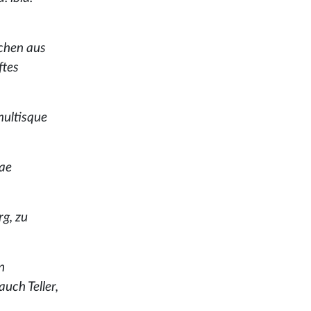
schen aus
ftes
multisque
sae
g, zu
n
uch Teller,