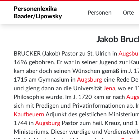
Personenlexika
Personen
Orte
Baader/Lipowsky
Jakob Bru
BRUCKER (Jakob) Pastor zu St. Ulrich in
Augsbu
1696 gebohren. Er war in seiner Jugend zur Ka
kam aber doch seinen Wünschen gemäß im J. 17
1715 am Gymnasium in
Augsburg
eine Rede De 
und gieng dann an die Universität
Jena
, wo er 
Philosophie wurde. Im J. 1720 kam er nach
Augs
sich mit Predigen und Privatinformationen ab. 
Kaufbeuern
Adjunkt des geistlichen Ministerium
1744 in
Augsburg
Pastor zum heil. Kreuz, und 17
Ministeriums. Dieser würdige und Verdienstvoll