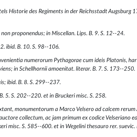
ls Historie des Regiments in der Reichsstadt Augsburg 
on proponendus; in Miscellan. Lips. B. 9. S. 12--24.
. ibid. B. 10. S. 98--106.
nvenientia numerorum Pythagorae cum ideis Platonis, ha
viens; in Schellhornii amoenitat. literar. B. 7. S. 173--250.
s; ibid. B. 8. S. 299--237.
B. 5. S. 202--220. et in Bruckeri misc. S. 258.
extant, monumentorum a Marco Velsero ad calcem rerum
uctore collectum, ac jam primum ex codice Velseriano ed
ri misc. S. 585--600. et in Wegelini thesauro rer. suevic. B