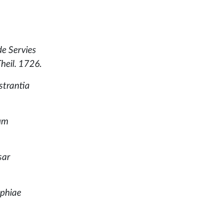
e Servies
heil. 1726.
strantia
gum
sar
ophiae