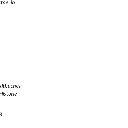
tae; in
adtbuches
Historie
8.