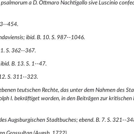
ri psalmorum a D. Ottmaro Nachtigallo sive Luscinio confec
443--454.
indaviensis; ibid. B. 10. S. 987--1046.
11. S. 362--367.
ibid. B. 13. S. 1--47.
 12. S. 311--323.
iebenen teutschen Rechte, das unter dem Nahmen des St
 I. bekräftiget worden, in den Beiträgen zur kritischen 
es Augsburgischen Stadtbuches; ebend. B. 7. S. 321--34
en Grossultan (Augsb. 1722).