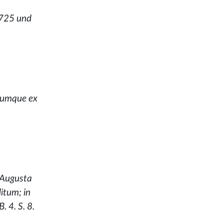
1725 und
rumque ex
 Augusta
itum; in
. 4. S. 8.