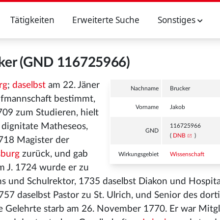
Tätigkeiten
Erweiterte Suche
Sonstiges
cker (GND 116725966)
rg
;
daselbst
am 22. Jäner
Nachname
Brucker
ufmannschaft bestimmt,
Vorname
Jakob
09 zum Studieren, hielt
dignitate Matheseos,
116725966
GND
(
DNB
)
1718 Magister der
burg
zurück, und gab
Wirkungsgebiet
Wissenschaft
Im J. 1724 wurde er zu
s und Schulrektor, 1735 daselbst Diakon und Hospita
57 daselbst Pastor zu St. Ulrich, und Senior des dort
e Gelehrte starb am 26. November 1770. Er war Mitgl