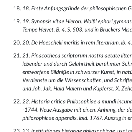
18. Erste Anfangsgründe der philosophischen G
19. Synopsis vitae Hieron. Wolfii ephori gymnas
Tempe Helvet. B. 4. S. 503. und in Bruckers Misce
20. De Hoeschelii meritis in rem literariam. ib.
21. Pinacotheca scriptorum nostra aetate litteri
lebender und durch Gelahrtheit berühmter Schri
entworfene Bildniße in schwarzer Kunst, in natü
Verdienste um die Wissenschaften, und Schrifte
und Joh. Jak. Haid Malern und Kupferst. X. Zeh
22. Historia critica Philosophiae a mundi incun
-1744. Neue Ausgabe mit einem Anhang, der den 
philosophicae appendix. ibid. 1767. Auszug in e
23. Institutiones historiae philosophicae, usni 