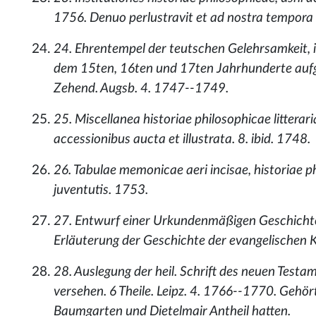
1756. Denuo perlustravit et ad nostra tempora c
24. Ehrentempel der teutschen Gelehrsamkeit, 
dem 15ten, 16ten und 17ten Jahrhunderte aufgest
Zehend. Augsb. 4. 1747--1749.
25. Miscellanea historiae philosophicae litterari
accessionibus aucta et illustrata. 8. ibid. 1748.
26. Tabulae memonicae aeri incisae, historiae 
juventutis. 1753.
27. Entwurf einer Urkundenmäßigen Geschichte 
Erläuterung der Geschichte der evangelischen 
28. Auslegung der heil. Schrift des neuen Test
versehen. 6 Theile. Leipz. 4. 1766--1770. Gehö
Baumgarten und Dietelmair Antheil hatten.