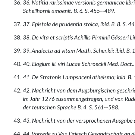
36. Notitia rarissimae versionis germanicae lib
Schellhornii amoenit. B. 6. S. 455--489.
37. Epistola de prudentia stoica, ibid. B. 8. S. 
38. De vita et scriptis Achillis Pirminii Gässeri L
39. Analecta ad vitam Matth. Schenkii: ibid. B. 
40. Elogium ill. viri Lucae Schroeckii Med. Doct.. 
41. De Stratonis Lampsaceni atheismo; ibid. B.
42. Nachricht von dem Augsburgischen geschr
im Jahr 1276 zusammengetragen, und von Rudolph
der teutschen Sprache B. 4. S. 561--588.
43. Nachricht von der versprochenen Ausgabe d
44. Vorrede zu Van Driesch Gesandtschaft an d