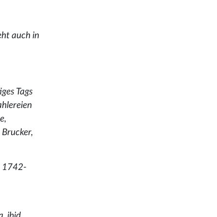
eht auch in
iges Tags
ahlereien
e,
 Brucker,
. 1742-
. ibid.