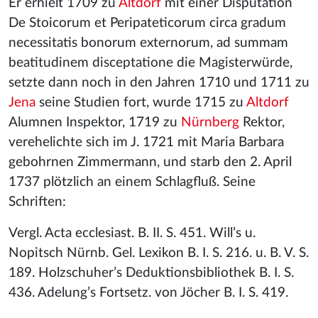
Er erhielt 1709 zu
Altdorf
mit einer Disputation
De Stoicorum et Peripateticorum circa gradum
necessitatis bonorum externorum, ad summam
beatitudinem disceptatione die Magisterwürde,
setzte dann noch in den Jahren 1710 und 1711 zu
Jena
seine Studien fort, wurde 1715 zu
Altdorf
Alumnen Inspektor, 1719 zu
Nürnberg
Rektor,
verehelichte sich im J. 1721 mit Maria Barbara
gebohrnen Zimmermann, und starb den 2. April
1737 plötzlich an einem Schlagfluß. Seine
Schriften:
Vergl. Acta ecclesiast. B. II. S. 451. Will’s u.
Nopitsch Nürnb. Gel. Lexikon B. I. S. 216. u. B. V. S.
189. Holzschuher’s Deduktionsbibliothek B. I. S.
436. Adelung’s Fortsetz. von Jöcher B. I. S. 419.