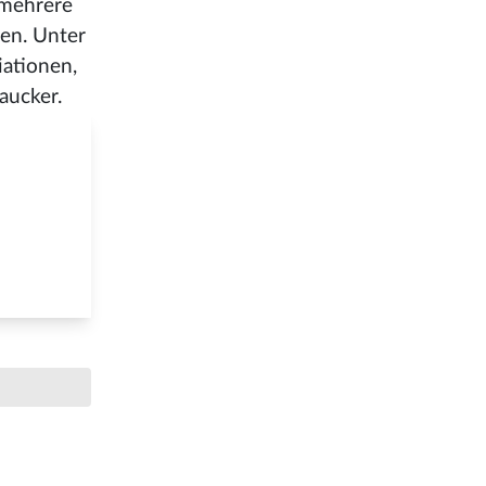
 mehrere
den. Unter
iationen,
aucker.