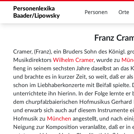
Personenlexika
Personen
Orte
Baader/Lipowsky
Franz Cra
Cramer, (Franz), ein Bruders Sohn des Königl. gr
Musikdirektors
Wilhelm Cramer
, wurde zu
Mün
fieng in seinem sechsten Jahre daselbst an das Kl
und brachte es in kurzer Zeit, so weit, daß er a
schon im Liebhaberkonzerte mit Beifall spielte. 
unterrichtete ihn hierinn. In der Folge lernte er
dem churpfalzbaierischen Hofmusikus Gerhard D
und erwarb sich auch auf diesem Instrumente ein
Hofmusik zu
München
angestellt, und nach ein
Neigung zur Komposition veranlaßte, daß er in e