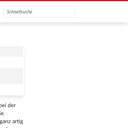
bei der
ße
ganz artig