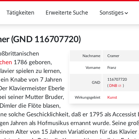
Tätigkeiten
Erweiterte Suche
Sonstiges
mer (GND 116707720)
oßbrittanischen
Nachname
Cramer
chen
1786 geboren,
Vorname
Franz
avier spielen zu lernen,
ls ein Knabe von 7 Jahren
116707720
GND
(
DNB
)
Der Klaviermeister Eberle
 bei seiner Mutter Bruder,
Wirkungsgebiet
Kunst
imler die Flöte blasen,
e solche Geschicklichkeit, daß er 1795 als Accessist 
igen Jahren als Hofmusikus ernannt wurde. Seine gro
inem Alter von 15 Jahren Variationen für das Klavier 