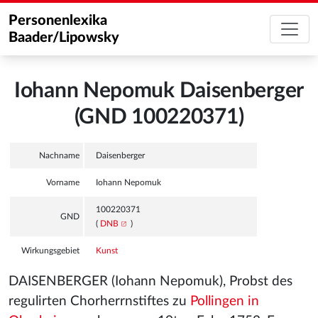
Personenlexika
Baader/Lipowsky
Iohann Nepomuk Daisenberger
(GND 100220371)
Nachname
Daisenberger
Vorname
Iohann Nepomuk
100220371
GND
(
DNB
)
Wirkungsgebiet
Kunst
DAISENBERGER (Iohann Nepomuk), Probst des
regulirten Chorherrnstiftes zu
Pollingen in