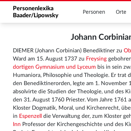
Personenlexika
Personen
Orte
Baader/Lipowsky
Johann Corbini
DIEMER (Johann Corbinian) Benediktiner zu
Ob
Ward am 15. August 1737 zu
Freysing
gebohren,
dortigen Gymnasium und Lyceum
bis in sein zw
Humaniora, Philosophie und Theologie. Er trat 
den Benediktinerorden, legte am 1. November 
absolvirte die Studien der Theologie, und des 
den 31. August 1760 Priester. Vom Jahre 1761 a
Kloster Dogmatik, Moral, und Kirchenrecht, üb
in
Espenzell
die Verwaltung der, zum Kloster geh
Inn
Professor der Kirchengeschichte und des Ki