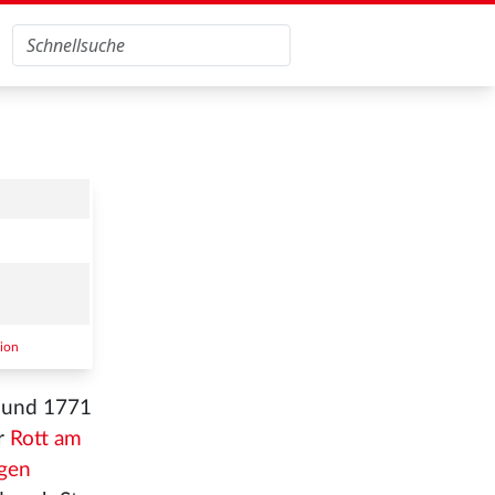
gion
, und 1771
er
Rott am
ogen