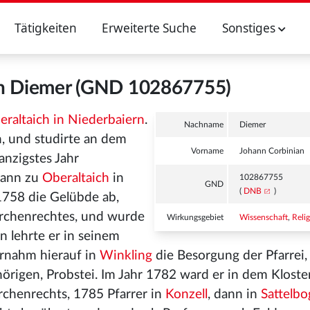
Tätigkeiten
Erweiterte Suche
Sonstiges
an Diemer (GND 102867755)
eraltaich in Niederbaiern
.
Nachname
Diemer
 und studirte an dem
Vorname
Johann Corbinian
anzigstes Jahr
dann zu
Oberaltaich
in
102867755
GND
(
DNB
)
1758 die Gelübde ab,
Kirchenrechtes, und wurde
Wirkungsgebiet
Wissenschaft
,
Reli
n lehrte er in seinem
ernahm hierauf in
Winkling
die Besorgung der Pfarrei
örigen, Probstei. Im Jahr 1782 ward er in dem Klost
rchenrechts, 1785 Pfarrer in
Konzell
, dann in
Sattelb