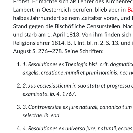
Probst. Er machte sich als Lehrer des Kirchenre
Lambert in Oesterreich berufen, blieb aber in
Ba
halbes Jahrhundert seinem Zeitalter voran, und
Stand gegen die Bischöfliche Censurstellen. Na
und starb am 1. April 1813. Von ihm finden sich 
Religionslehrer 1814. B. I. Int. bl. n. 2. S. 13. u
August S. 276--278. Seine Schriften:
1. Resolutiones ex Theologia hist. crit. dogmat
angelis, creatione mundi et primi hominis, nec 
2. Jus ecclesiasticum in suo statu et progressu
examinata. ib. 4. 1767.
3. Controversiae ex jure naturali, canonico tum p
selectae. ib. eod.
4. Resolutiones ex universo jure, naturali, eccles