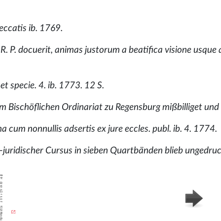
peccatis ib. 1769.
. R. P. docuerit, animas justorum a beatifica visione usque
t specie. 4. ib. 1773. 12 S.
m Bischöflichen Ordinariat zu Regensburg mißbilliget und 
una cum nonnullis adsertis ex jure eccles. publ. ib. 4. 1774.
h-juridischer Cursus in sieben Quartbänden blieb ungedruc