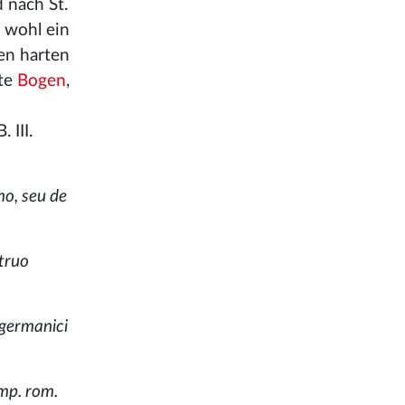
 nach St.
 wohl ein
en harten
kte
Bogen
,
 III.
mo, seu de
struo
 germanici
imp. rom.