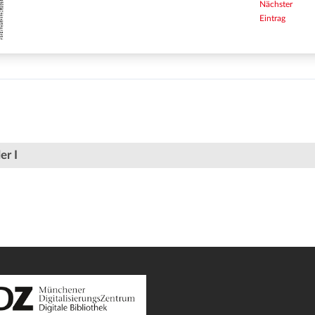
Nächster
Eintrag
er I