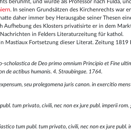
chts berühmt, und wurde als Professor nach Fulda, und
iern
. In seinen Grundsätzen des Kirchenrechts war er
 hatte daher immer bey Herausgabe seiner Thesen ein
ch Aufhebung des Klosters privatisirte er in dem Mar
Nachrichten in Felders Literaturzeitung für kathol.
nd in Mastiaux Fortsetzung dieser Literat. Zeitung 1819 B.
ico-scholastica de Deo primo omnium Principio et Fine ulti
non de actibus humanis. 4. Straubingae. 1764.
 expensum, seu prolegomena juris canon. in exercitio men
ubl. tum privato, civili, nec non ex jure publ. imperii rom.
iastico tum publ. tum privato, civili, nec non ex jure publ. 