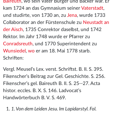
Baireuth
, wo sein Vater Bürger und Bäcker war. Er
kam 1724 an das Gymnasium seiner
Vaterstadt
,
und studirte, von 1730 an, zu
Jena
, wurde 1733
Collaborator an der Fürstenschule zu
Neustadt an
der Aisch
, 1735 Conrektor daselbst, und 1742
Rektor. Im Jahr 1748 wurde er Pfarrer zu
Conradsreuth
, und 1770 Superintendent zu
Wunsiedel
,
wo
er am 18. Mai 1778 starb.
Schriften:
Vergl. Meusel’s Lex. verst. Schriftst. B. II. S. 395.
Fikenscher’s Beitrag zur Gel. Geschichte. S. 256.
Fikenscher’s gel. Baireuth B. II. S. 25--27. Acta
histor. eccles. B. X. S. 146. Ladvocat’s
Handwörterbuch B. V. S. 469.
1. Von dem Leiden Jesu. Im Lapidarstyl. Fol.