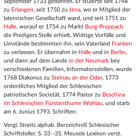
September 1733 gebohren. Er studirte seit 1748
zu
Erlangen
, seit 1750 zu
Jena
, wo er Mitglied der
lateinischen Gesellschaft ward, und seit 1751 zu
Halle
, worauf er 1754 zu Markt
Burg-Preppach
die Predigers Stelle erhielt. Widrige Vorfälle und
Umstände bestimmten ihn, sein Vaterland
Franken
zu verlassen. Er übernahm in
Halle
und in
Berlin
,
und dann auf dem Lande
in der Neumark
bey
verschiedenen Familien, Informatorsstellen, wurde
1768 Diakonus zu
Steinau an der Oder
, 1773
ordentliches Mitglied der Schlesischen
patriotischen Societät, 1774 Pastor zu
Beschina
im Schlesischen Fürstenthume Wohlau
, und starb
am 6. Junius 1793. Schriften:
Vergl. Streits alphab. Berzeichniß Schlesischer
Schriftsteller. S. 33--35. Meusels Lexikon verst.