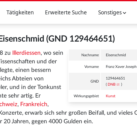
Tätigkeiten
Erweiterte Suche
Sonstiges
 Eisenschmid (GND 129464651)
48 zu
Illerdiessen
, wo sein
Nachname
Eisenschmid
issenschaften und der
Vorname
Franz Xaver Joseph
legte, einen bessern
eichs Abteien von
129464651
GND
(
DNB
)
eler, und in der Tonkunst
e sehr artig. Er
Wirkungsgebiet
Kunst
chweiz
,
Frankreich
,
onzerte, erwarb sich sehr großen Beifall, und vieles G
hr 20 Jahren, gegen 4000 Gulden ein.