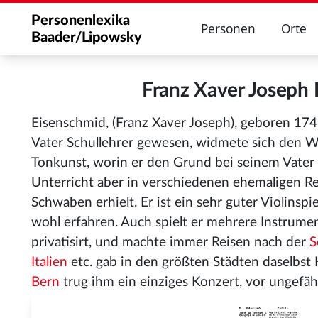
Personenlexika
Personen
Orte
Baader/Lipowsky
Franz Xaver Joseph
Eisenschmid, (Franz Xaver Joseph), geboren 17
Vater Schullehrer gewesen, widmete sich den W
Tonkunst, worin er den Grund bei seinem Vater 
Unterricht aber in verschiedenen ehemaligen R
Schwaben erhielt. Er ist ein sehr guter Violinspi
wohl erfahren. Auch spielt er mehrere Instrument
privatisirt, und machte immer Reisen nach der
S
Italien
etc. gab in den größten Städten daselbst K
Bern
trug ihm ein einziges Konzert, vor ungefä