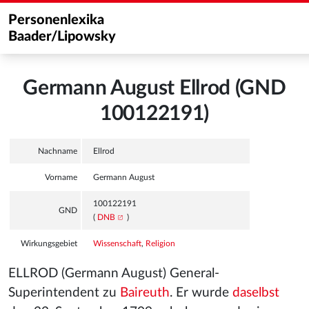
Personenlexika
Baader/Lipowsky
Germann August Ellrod (GND
100122191)
Nachname
Ellrod
Vorname
Germann August
100122191
GND
(
DNB
)
Wirkungsgebiet
Wissenschaft
,
Religion
ELLROD (Germann August) General-
Superintendent zu
Baireuth
. Er wurde
daselbst