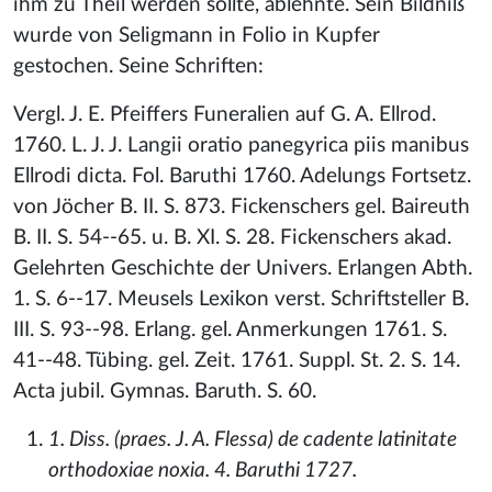
ihm zu Theil werden sollte, ablehnte. Sein Bildniß
wurde von Seligmann in Folio in Kupfer
gestochen. Seine Schriften:
Vergl. J. E. Pfeiffers Funeralien auf G. A. Ellrod.
1760. L. J. J. Langii oratio panegyrica piis manibus
Ellrodi dicta. Fol. Baruthi 1760. Adelungs Fortsetz.
von Jöcher B. II. S. 873. Fickenschers gel. Baireuth
B. II. S. 54--65. u. B. XI. S. 28. Fickenschers akad.
Gelehrten Geschichte der Univers. Erlangen Abth.
1. S. 6--17. Meusels Lexikon verst. Schriftsteller B.
III. S. 93--98. Erlang. gel. Anmerkungen 1761. S.
41--48. Tübing. gel. Zeit. 1761. Suppl. St. 2. S. 14.
Acta jubil. Gymnas. Baruth. S. 60.
1. Diss. (praes. J. A. Flessa) de cadente latinitate
orthodoxiae noxia. 4. Baruthi 1727.