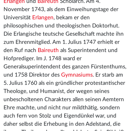
Erlangen
und
Baireuth
Scholarch. Am 4.
November 1743, als dem Einweihungstage der
Universität
Erlangen
, bekam er den
philosophischen und theologischen Doktorhut.
Die Erlangische teutsche Gesellschaft machte ihn
zum Ehrenmitglied. Am 1. Julius 1747 erhielt er
den Ruf nach
Baireuth
als Superintendent und
Hofprediger. Im J. 1748 ward er
Generalsuperintendent des ganzen Fürstenthums,
und 1758 Direktor des
Gymnasiums
. Er starb am
5. Julius 1760 als ein gründlicher protestantischer
Theologe, und Humanist, der wegen seines
unbescholtenen Charakters allen seinen Aemtern
Ehre machte, und nicht nur mildthätig, sondern
auch fern von Stolz und Eigendünkel war, und
daher selbst die Erhebung in den Adelstand, die