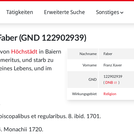
Tätigkeiten
Erweiterte Suche
Sonstiges
 Faber (GND 122902939)
, von
Höchstädt
in Baiern
Nachname
Faber
emeritus, und starb zu
Vorname
Franz Xaver
eines Lebens, und im
122902939
GND
(
DNB
)
Wirkungsgebiet
Religion
.
scopalibus et regularibus. 8. ibid. 1701.
4. Monachii 1720.