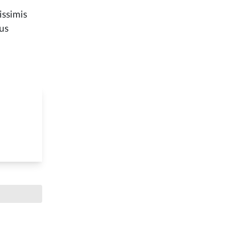
issimis
bus