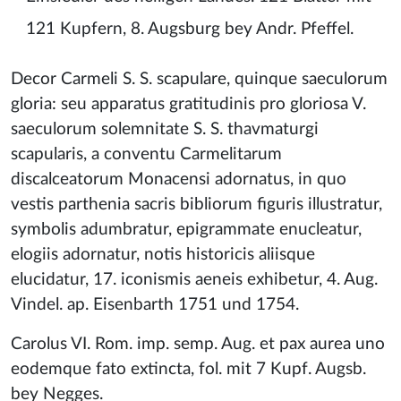
121 Kupfern, 8. Augsburg bey Andr. Pfeffel.
Decor Carmeli S. S. scapulare, quinque saeculorum
gloria: seu apparatus gratitudinis pro gloriosa V.
saeculorum solemnitate S. S. thavmaturgi
scapularis, a conventu Carmelitarum
discalceatorum Monacensi adornatus, in quo
vestis parthenia sacris bibliorum figuris illustratur,
symbolis adumbratur, epigrammate enucleatur,
elogiis adornatur, notis historicis aliisque
elucidatur, 17. iconismis aeneis exhibetur, 4. Aug.
Vindel. ap. Eisenbarth 1751 und 1754.
Carolus VI. Rom. imp. semp. Aug. et pax aurea uno
eodemque fato extincta, fol. mit 7 Kupf. Augsb.
bey Negges.