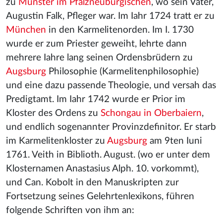
zu
Münster im Pfalzneuburgischen
, wo sein Vater,
Augustin Falk, Pfleger war. Im Iahr 1724 tratt er zu
München
in den Karmelitenorden. Im I. 1730
wurde er zum Priester geweiht, lehrte dann
mehrere Iahre lang seinen Ordensbrüdern zu
Augsburg
Philosophie (Karmelitenphilosophie)
und eine dazu passende Theologie, und versah das
Predigtamt. Im Iahr 1742 wurde er Prior im
Kloster des Ordens zu
Schongau in Oberbaiern
,
und endlich sogenannter Provinzdefinitor. Er starb
im Karmelitenkloster zu
Augsburg
am 9ten Iuni
1761. Veith in Biblioth. August. (wo er unter dem
Klosternamen Anastasius Alph. 10. vorkommt),
und Can. Kobolt in den Manuskripten zur
Fortsetzung seines Gelehrtenlexikons, führen
folgende Schriften von ihm an: