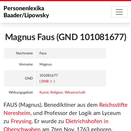
Personenlexika
Baader/Lipowsky
Magnus Faus (GND 101081677)
Nachname
Faus
Vorname
Magnus
101081677
GND
(
DNB
)
Wirkungsgebiet
Kunst
,
Religion
,
Wissenschaft
FAUS (Magnus), Benediktiner aus dem
Reichsstifte
Neresheim
, und Professor der Logik am Lyceum
zu
Freysing
. Er wurde zu
Dietrichshofen in
Oberschwaben
am 7ten Nov. 1763 geboren,