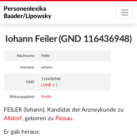
Personenlexika
Baader/Lipowsky
Iohann Feiler (GND 116436948)
Nachname
Feiler
Vorname
Iohann
116436948
GND
(
DNB
)
Wirkungsgebiet
Politik
FEILER (Iohann), Kandidat der Arzneykunde zu
Altdorf
, geboren zu
Passau
.
Er gab heraus: