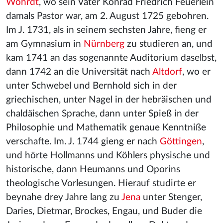
Wöhrdt
, wo sein Vater Konrad Friedrich Feuerlein
damals Pastor war, am 2. August 1725 gebohren.
Im J. 1731, als in seinem sechsten Jahre, fieng er
am Gymnasium in
Nürnberg
zu studieren an, und
kam 1741 an das sogenannte Auditorium daselbst,
dann 1742 an die Universität nach
Altdorf
, wo er
unter Schwebel und Bernhold sich in der
griechischen, unter Nagel in der hebräischen und
chaldäischen Sprache, dann unter Spieß in der
Philosophie und Mathematik genaue Kenntniße
verschafte. Im. J. 1744 gieng er nach
Göttingen
,
und hörte Hollmanns und Köhlers physische und
historische, dann Heumanns und Oporins
theologische Vorlesungen. Hierauf studirte er
beynahe drey Jahre lang zu
Jena
unter Stenger,
Daries, Dietmar, Brockes, Engau, und Buder die