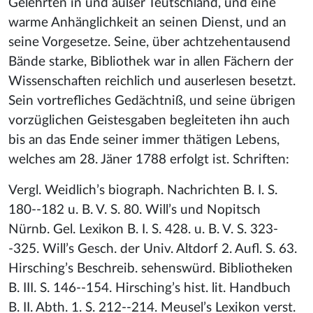
Gelehrten in und außer Teutschland, und eine
warme Anhänglichkeit an seinen Dienst, und an
seine Vorgesetze. Seine, über achtzehentausend
Bände starke, Bibliothek war in allen Fächern der
Wissenschaften reichlich und auserlesen besetzt.
Sein vortrefliches Gedächtniß, und seine übrigen
vorzüglichen Geistesgaben begleiteten ihn auch
bis an das Ende seiner immer thätigen Lebens,
welches am 28. Jäner 1788 erfolgt ist. Schriften:
Vergl. Weidlich’s biograph. Nachrichten B. I. S.
180--182 u. B. V. S. 80. Will’s und Nopitsch
Nürnb. Gel. Lexikon B. I. S. 428. u. B. V. S. 323-
-325. Will’s Gesch. der Univ. Altdorf 2. Aufl. S. 63.
Hirsching’s Beschreib. sehenswürd. Bibliotheken
B. III. S. 146--154. Hirsching’s hist. lit. Handbuch
B. II. Abth. 1. S. 212--214. Meusel’s Lexikon verst.