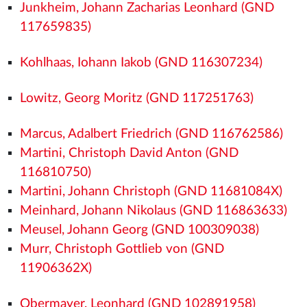
Junkheim, Johann Zacharias Leonhard (GND
117659835)
Kohlhaas, Iohann Iakob (GND 116307234)
Lowitz, Georg Moritz (GND 117251763)
Marcus, Adalbert Friedrich (GND 116762586)
Martini, Christoph David Anton (GND
116810750)
Martini, Johann Christoph (GND 11681084X)
Meinhard, Johann Nikolaus (GND 116863633)
Meusel, Johann Georg (GND 100309038)
Murr, Christoph Gottlieb von (GND
11906362X)
Obermayer, Leonhard (GND 102891958)