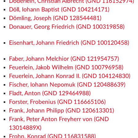
Döderlein, Christian Albrecht (GND 116152974)
Döll, Iohann Baptist (GND 104214171)
Dömling, Joseph (GND 128544481)
Donauer, Georg Friedrich (GND 100319858)
Eisenhart, Johann Friedrich (GND 100120458)
Faber, Johann Melchior (GND 121954757)
Feuerlein, Jakob Wilhelm (GND 100796958)
Feuerlein, Johann Konrad II. (GND 104124830)
Fischer, Iohann Nepomuk (GND 120488639)
Fladt, Anton (GND 129464988)
Forster, Frobenius (GND 116665106)
Frank, Johann Philipp (GND 120613301)
Frank, Peter Anton Freyherr von (GND
13014889X)
Frohn, Konrad (GND 116831588)