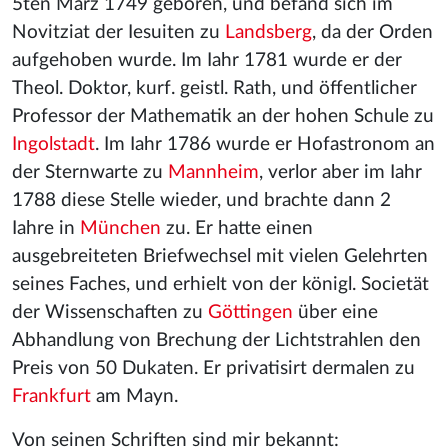
5ten März 1749 geboren, und befand sich im
Novitziat der Iesuiten zu
Landsberg
, da der Orden
aufgehoben wurde. Im Iahr 1781 wurde er der
Theol. Doktor, kurf. geistl. Rath, und öffentlicher
Professor der Mathematik an der hohen Schule zu
Ingolstadt
. Im Iahr 1786 wurde er Hofastronom an
der Sternwarte zu
Mannheim
, verlor aber im Iahr
1788 diese Stelle wieder, und brachte dann 2
Iahre in
München
zu. Er hatte einen
ausgebreiteten Briefwechsel mit vielen Gelehrten
seines Faches, und erhielt von der königl. Societät
der Wissenschaften zu
Göttingen
über eine
Abhandlung von Brechung der Lichtstrahlen den
Preis von 50 Dukaten. Er privatisirt dermalen zu
Frankfurt
am Mayn.
Von seinen Schriften sind mir bekannt: