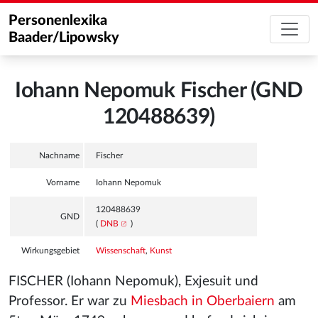
Personenlexika
Baader/Lipowsky
Iohann Nepomuk Fischer (GND
120488639)
Nachname
Fischer
Vorname
Iohann Nepomuk
120488639
GND
(
DNB
)
Wirkungsgebiet
Wissenschaft
,
Kunst
FISCHER (Iohann Nepomuk), Exjesuit und
Professor. Er war zu
Miesbach in Oberbaiern
am