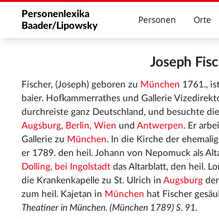
Personenlexika
Personen
Orte
Baader/Lipowsky
Joseph Fis
Fischer, (Joseph) geboren zu
München
1761., is
baier. Hofkammerrathes und Gallerie Vizedirekt
durchreiste ganz Deutschland, und besuchte d
Augsburg
,
Berlin
,
Wien
und
Antwerpen
. Er arb
Gallerie zu
München
. In die Kirche der ehemali
er 1789. den heil. Johann von Nepomuck als Altar
Dolling, bei Ingolstadt
das Altarblatt, den heil. L
die Krankenkapelle zu St. Ulrich in
Augsburg
den
zum heil. Kajetan in
München
hat Fischer gesäu
Theatiner in München. (München 1789) S. 91.