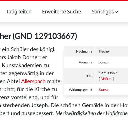
Tätigkeiten
Erweiterte Suche
Sonstiges
cher (GND 129103667)
t ein Schüler des königl.
Nachname
Fischer
ors Jakob Dorner; er
Vorname
Joseph
ie Kunstakademien zu
eitet gegenwärtig in der
129103667
GND
(
DNB
)
gen Abtei
Allerspach
malte
blatt; für die Kirche zu
Wirkungsgebiet
Kunst
orenz vorstellend, und für
 sterbenden Joseph. Die schönen Gemälde in der Ho
bert und ausgebessert.
Merkwürdigkeiten der Hofkirche