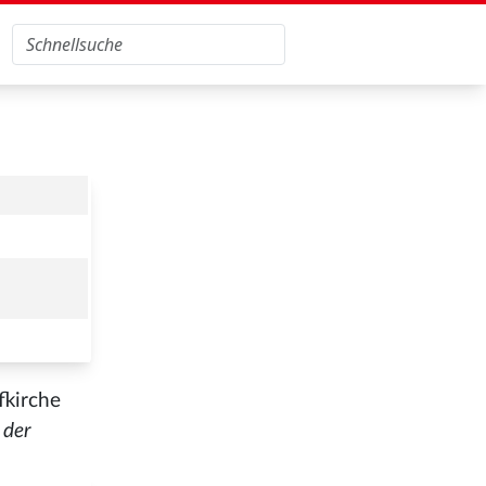
fkirche
 der