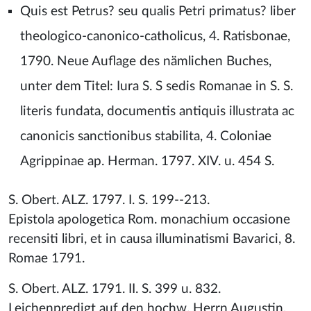
Quis est Petrus? seu qualis Petri primatus? liber
theologico-canonico-catholicus, 4. Ratisbonae,
1790. Neue Auflage des nämlichen Buches,
unter dem Titel: Iura S. S sedis Romanae in S. S.
literis fundata, documentis antiquis illustrata ac
canonicis sanctionibus stabilita, 4. Coloniae
Agrippinae ap. Herman. 1797. XIV. u. 454 S.
S. Obert. ALZ. 1797. I. S. 199--213.
Epistola apologetica Rom. monachium occasione
recensiti libri, et in causa illuminatismi Bavarici, 8.
Romae 1791.
S. Obert. ALZ. 1791. II. S. 399 u. 832.
Leichenpredigt auf den hochw. Herrn Augustin,