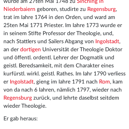
wurde am 27ten Mai 1748 zu
Sinching in
Niederbaiern
geboren, studirte zu
Regensburg
,
trat im Iahre 1764 in den Orden, und ward am
25ten Mai 1771 Priester. Im Iahre 1773 wurde er
in seinem Stifte Professor der Theologie, und,
nach Stattlers und Sailers Abgang von
Ingolstadt
,
an der
dortigen
Universität der Theologie Doktor
und öffentl. ordentl. Lehrer der Dogmatik und
geistl. Beredsamkeit, mit dem Charakter eines
kurfürstl. wirkl. geistl. Rathes. Im Iahr 1790 verliess
er
Ingolstadt
, gieng im Iahre 1791 nach
Rom
, kam
von da nach 6 Iahren, nämlich 1797, wieder nach
Regensburg
zurück, und lehrte daselbst seitdem
wieder Theologie.
Er gab heraus: