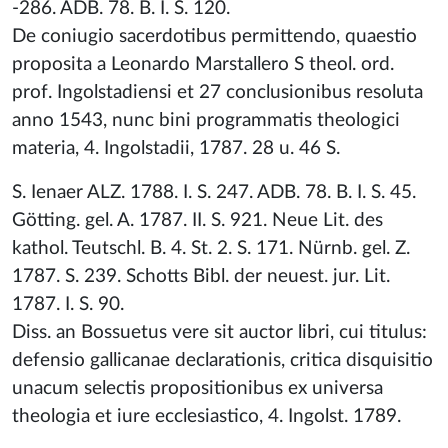
-286. ADB. 78. B. I. S. 120.
De coniugio sacerdotibus permittendo, quaestio
proposita a Leonardo Marstallero S theol. ord.
prof. Ingolstadiensi et 27 conclusionibus resoluta
anno 1543, nunc bini programmatis theologici
materia, 4. Ingolstadii, 1787. 28 u. 46 S.
S. Ienaer ALZ. 1788. I. S. 247. ADB. 78. B. I. S. 45.
Götting. gel. A. 1787. II. S. 921. Neue Lit. des
kathol. Teutschl. B. 4. St. 2. S. 171. Nürnb. gel. Z.
1787. S. 239. Schotts Bibl. der neuest. jur. Lit.
1787. I. S. 90.
Diss. an Bossuetus vere sit auctor libri, cui titulus:
defensio gallicanae declarationis, critica disquisitio
unacum selectis propositionibus ex universa
theologia et iure ecclesiastico, 4. Ingolst. 1789.