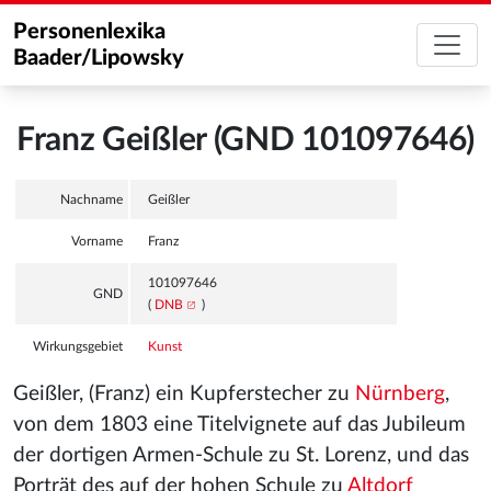
Personenlexika
Baader/Lipowsky
Franz Geißler (GND 101097646)
Nachname
Geißler
Vorname
Franz
101097646
GND
(
DNB
)
Wirkungsgebiet
Kunst
Geißler, (Franz) ein Kupferstecher zu
Nürnberg
,
von dem 1803 eine Titelvignete auf das Jubileum
der dortigen Armen-Schule zu St. Lorenz, und das
Porträt des auf der hohen Schule zu
Altdorf