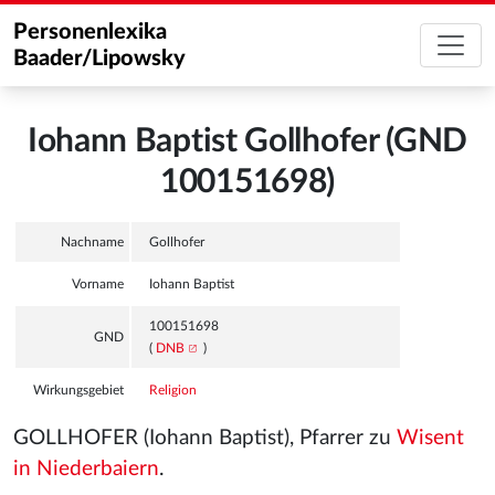
Personenlexika
Baader/Lipowsky
Iohann Baptist Gollhofer (GND
100151698)
Nachname
Gollhofer
Vorname
Iohann Baptist
100151698
GND
(
DNB
)
Wirkungsgebiet
Religion
GOLLHOFER (Iohann Baptist), Pfarrer zu
Wisent
in Niederbaiern
.