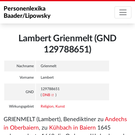
Personenlexika
Baader/Lipowsky
Lambert Grienmelt (GND
129788651)
Nachname
Grienmelt
Vorname
Lambert
129788651
GND
(
DNB
)
Wirkungsgebiet
Religion
,
Kunst
GRIENMELT (Lambert), Benediktiner zu
Andechs
in Oberbaiern
, zu
Kühbach in Baiern
1645