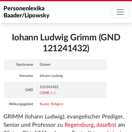
Personenlexika
Baader/Lipowsky
Iohann Ludwig Grimm (GND
121241432)
Nachname
Grimm
Vorname
Iohann Ludwig
121241432
GND
(
DNB
)
Wirkungsgebiet
Kunst
,
Religion
GRIMM (Iohann Ludwig), evangelischer Prediger,
Senior und Professor zu
Regensburg
,
daselbst
am