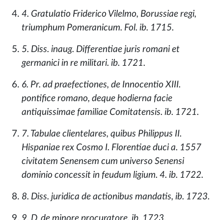
4. Gratulatio Friderico Vilelmo, Borussiae regi,
triumphum Pomeranicum. Fol. ib. 1715.
5. Diss. inaug. Differentiae juris romani et
germanici in re militari. ib. 1721.
6. Pr. ad praefectiones, de Innocentio XIII.
pontifice romano, deque hodierna facie
antiquissimae familiae Comitatensis. ib. 1721.
7. Tabulae clientelares, quibus Philippus II.
Hispaniae rex Cosmo I. Florentiae duci a. 1557
civitatem Senensem cum universo Senensi
dominio concessit in feudum ligium. 4. ib. 1722.
8. Diss. juridica de actionibus mandatis, ib. 1723.
9. D. de minore procuratore. ib. 1723.