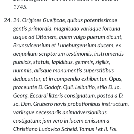
1745.
24. Origines Guelficae, quibus potentissimae
gentis primordia, magnitudo variaque fortuna
usque ad Ottonem, quem vulgo puerum dicunt,
Brunsvicensium et Luneburgensium ducem, ex
aequalium scriptorum testimoniis, instrumentis
publicis, statuis, lapidibus, gemmis, sigillis,
nummis, aliisque monumentis superstitibus
deducuntur, et in compendio exhibentur. Opus,
praceunte D. Godofr. Quil. Leibnitio, stilo D. Jo.
Georg. Eccardi litteris consignatum, postea a D.
Jo. Dan. Grubero novis probationibus instructum,
variisque necessariis animadversionibus
castigatum; jam vero in lucem emissum a
Christiano Ludovico Scheid. Tomus I et II. Fol.