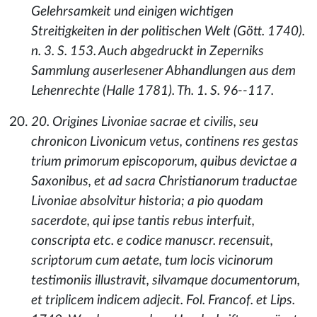
Gelehrsamkeit und einigen wichtigen
Streitigkeiten in der politischen Welt (Gött. 1740).
n. 3. S. 153. Auch abgedruckt in Zeperniks
Sammlung auserlesener Abhandlungen aus dem
Lehenrechte (Halle 1781). Th. 1. S. 96--117.
20. Origines Livoniae sacrae et civilis, seu
chronicon Livonicum vetus, continens res gestas
trium primorum episcoporum, quibus devictae a
Saxonibus, et ad sacra Christianorum traductae
Livoniae absolvitur historia; a pio quodam
sacerdote, qui ipse tantis rebus interfuit,
conscripta etc. e codice manuscr. recensuit,
scriptorum cum aetate, tum locis vicinorum
testimoniis illustravit, silvamque documentorum,
et triplicem indicem adjecit. Fol. Francof. et Lips.