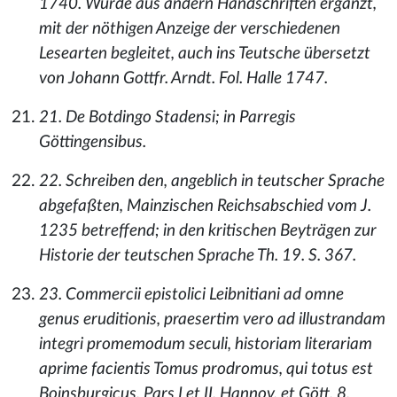
1740. Wurde aus andern Handschriften ergänzt,
mit der nöthigen Anzeige der verschiedenen
Lesearten begleitet, auch ins Teutsche übersetzt
von Johann Gottfr. Arndt. Fol. Halle 1747.
21. De Botdingo Stadensi; in Parregis
Göttingensibus.
22. Schreiben den, angeblich in teutscher Sprache
abgefaßten, Mainzischen Reichsabschied vom J.
1235 betreffend; in den kritischen Beyträgen zur
Historie der teutschen Sprache Th. 19. S. 367.
23. Commercii epistolici Leibnitiani ad omne
genus eruditionis, praesertim vero ad illustrandam
integri promemodum seculi, historiam literariam
aprime facientis Tomus prodromus, qui totus est
Boinsburgicus. Pars I et II. Hannov. et Gött. 8.