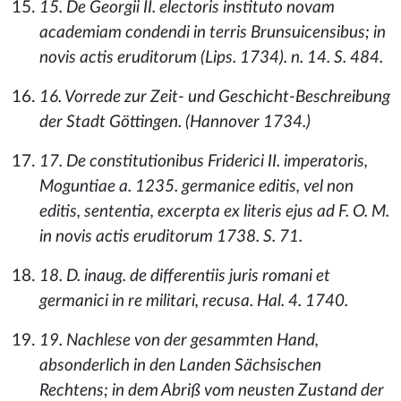
15. De Georgii II. electoris instituto novam
academiam condendi in terris Brunsuicensibus; in
novis actis eruditorum (Lips. 1734). n. 14. S. 484.
16. Vorrede zur Zeit- und Geschicht-Beschreibung
der Stadt Göttingen. (Hannover 1734.)
17. De constitutionibus Friderici II. imperatoris,
Moguntiae a. 1235. germanice editis, vel non
editis, sententia, excerpta ex literis ejus ad F. O. M.
in novis actis eruditorum 1738. S. 71.
18. D. inaug. de differentiis juris romani et
germanici in re militari, recusa. Hal. 4. 1740.
19. Nachlese von der gesammten Hand,
absonderlich in den Landen Sächsischen
Rechtens; in dem Abriß vom neusten Zustand der