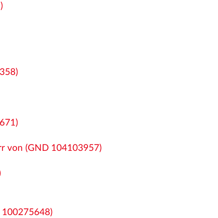
)
5358)
671)
err von (GND 104103957)
)
D 100275648)