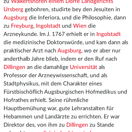
zu
Walkertshofen einem Dorfe Landgerichts
Ursberg
gebohren, studirte bey den Jesuiten in
Augsburg
die Inferiora, und die Philosophie, dann
zu
Freyburg
,
Ingolstadt
und
Wien
die
Arzneykunde. Im J. 1767 erhielt er in
Ingolstadt
die medizinische Doktorswürde, und kam dann als
praktischer Arzt nach
Augsburg
, wo er aber nur
anderthalb Jahre blieb, indem er den Ruf nach
Dillingen
an die damahlige
Universität
als
Professor der Arzneywissenschaft, und als
Stadtphysikus, mit dem Charakter eines
Fürstbischöflich Augsburgischen Hofmedikus und
Hofrathes erhielt. Seine rühmliche
Hauptbemühung war, gute Lehranstalten für
Hebammen und Landärzte zu errichten. Er war
Direktor des, von ihm zu
Dillingen
zu Stande