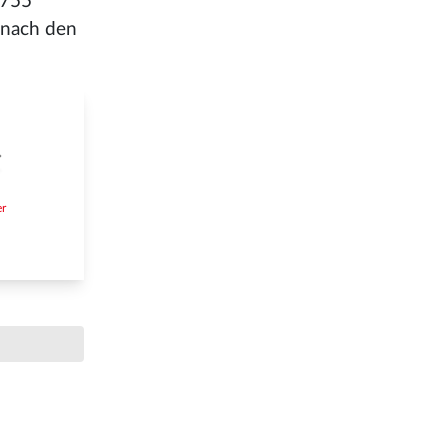
1755
n nach den
er