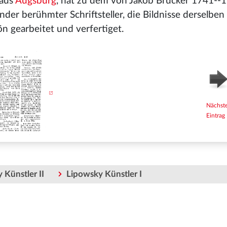
 aus
Augsburg
, hat zu dem von Jakob Brucker 1741--
der berühmter Schriftsteller, die Bildnisse derselbe
n gearbeitet und verfertiget.
Nächst
Eintrag
 Künstler II
Lipowsky Künstler I