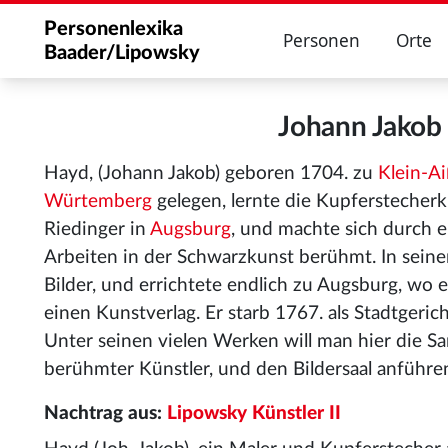
Personenlexika
Personen
Orte
Baader/Lipowsky
Johann Jako
Hayd, (Johann Jakob) geboren 1704. zu
Klein-Ai
Würtemberg
gelegen, lernte die Kupferstecherku
Riedinger in
Augsburg
, und machte sich durch 
Arbeiten in der Schwarzkunst berühmt. In seine
Bilder, und errichtete endlich zu Augsburg, wo er
einen Kunstverlag. Er starb 1767. als Stadtgeric
Unter seinen vielen Werken will man hier die S
berühmter Künstler, und den Bildersaal anführe
Nachtrag aus:
Lipowsky Künstler II