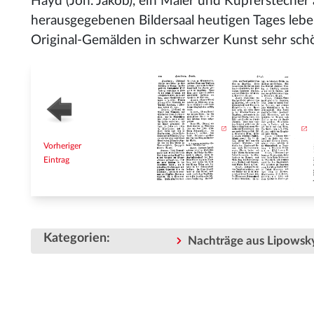
Hayd (Joh. Jakob), ein Maler und Kupferstecher
herausgegebenen Bildersaal heutigen Tages leben
Original-Gemälden in schwarzer Kunst sehr schö
Vorheriger
Eintrag
Kategorien
:
Nachträge aus Lipowsky