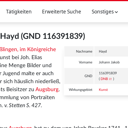
Tätigkeiten
Erweiterte Suche
Sonstiges
b Hayd (GND 116391839)
ßlingen, im Königreiche
Nachname
Hayd
nst bei Joh. Elias
Vorname
Johann Jakob
eine Menge Bilder und
r Jugend malte er auch
116391839
GND
(
DNB
)
 sich häuslich niederließ,
hts Beisitzer zu
Augsburg
.
Wirkungsgebiet
Kunst
ammlung von Portraiten
n.
v. Stetten S. 427.