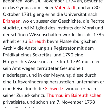
gebohren. Vom 24. November 1774 an, besuchte
er das Gymnasium seiner
Vaterstadt
, und am 30.
Oktober 1781 gieng er an die Universität nach
Erlangen
, wo er, ausser der Geschichte, die Rechte
studirte, und Mitglied des Instituts der Moral und
der schönen Wissenschaften wurde. Im Jahr 1785
erhielt er zu
Baireuth
beym Plassenburgischen
Archiv die Anstellung als Registrator mit dem
Prädikat eines Sekretärs, und 1790 eine
Hofgerichts Assessorsstelle. Im J. 1794 muste er
sein Amt wegen zerrütteter Gesundheit
niederlegen, und in der Meynung, diese durch
eine Luftsveränderung herzustellen, unternahm er
eine Reise durch die
Schweitz
, worauf er nach
seiner Zurückkehr zu
Thurnau im Baireuthischen
privatisirte, und schon am 7. November 1798