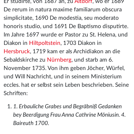
Er studirte, von 1687 an, zu
Altdorf
, wo er 1689
De rerum in natura maxime familiarum obscura
simplicitate, 1690 De modestia, seu moderato
honoris studio, und 1691 De Baptismo disputirte.
Im Jahre 1697 wurde er Pastor zu St. Helena, und
Diakon in
Hiltpoltstein
, 1703 Diakon in
Hersbruck
, 1719 kam er als Archidiakon an die
Sebaldskirche zu
Nürnberg
, und starb am 6.
November 1735. Von ihm geben Jöcher, Würfel,
und Will Nachricht, und in seinem Ministerium
eccles. hat er selbst sein Leben beschrieben. Seine
Schriften:
1. Erbauliche Grabes und Begräbniß Gedanken
bey Beerdigung Frau Anna Cathrine Möniusin. 4.
Baireuth 1700.