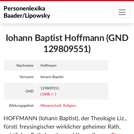
Personenlexika
Baader/Lipowsky
Iohann Baptist Hoffmann (GND
129809551)
Nachname
Hoffmann
Vorname
Iohann Baptist
129809551
GND
(
DNB
)
Wirkungsgebiet
Wissenschaft
,
Religion
HOFFMANN (Iohann Baptist), der Theologie Liz.,
fürstl. freysingischer wirklicher geheimer Rath,