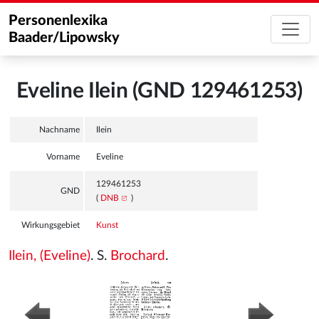
Personenlexika
Baader/Lipowsky
Eveline Ilein (GND 129461253)
Nachname
Ilein
Vorname
Eveline
129461253
GND
(
DNB
)
Wirkungsgebiet
Kunst
Ilein, (Eveline)
. S.
Brochard
.