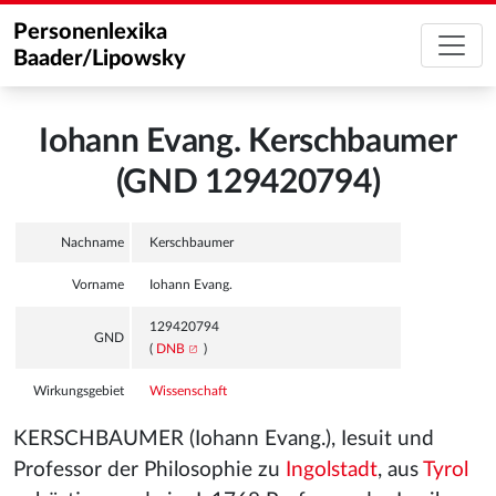
Personenlexika
Baader/Lipowsky
Iohann Evang. Kerschbaumer
(GND 129420794)
Nachname
Kerschbaumer
Vorname
Iohann Evang.
129420794
GND
(
DNB
)
Wirkungsgebiet
Wissenschaft
KERSCHBAUMER (Iohann Evang.), Iesuit und
Professor der Philosophie zu
Ingolstadt
, aus
Tyrol