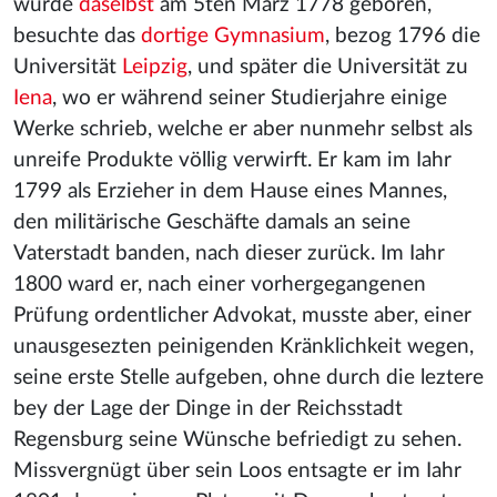
wurde
daselbst
am 5ten März 1778 geboren,
besuchte das
dortige Gymnasium
, bezog 1796 die
Universität
Leipzig
, und später die Universität zu
Iena
, wo er während seiner Studierjahre einige
Werke schrieb, welche er aber nunmehr selbst als
unreife Produkte völlig verwirft. Er kam im Iahr
1799 als Erzieher in dem Hause eines Mannes,
den militärische Geschäfte damals an seine
Vaterstadt banden, nach dieser zurück. Im Iahr
1800 ward er, nach einer vorhergegangenen
Prüfung ordentlicher Advokat, musste aber, einer
unausgesezten peinigenden Kränklichkeit wegen,
seine erste Stelle aufgeben, ohne durch die leztere
bey der Lage der Dinge in der Reichsstadt
Regensburg seine Wünsche befriedigt zu sehen.
Missvergnügt über sein Loos entsagte er im Iahr