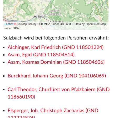
Leaflet
| © Map tiles by BSB MDZ, under CC BY 3.0. Data by OpenStreetMap,
under ODbL
Sulzbach wird bei folgenden Personen erwähnt:
Aichinger, Karl Friedrich (GND 118501224)
Asam, Egid (GND 118504614)
Asam, Kosmas Dominian (GND 118504606)
Burckhard, Iohann Georg (GND 104106069)
Carl Theodor, Churfürst von Pfalzbaiern (GND
118560190)
Elsperger, Joh. Christoph Zacharias (GND