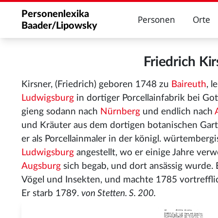
Personenlexika
Personen
Orte
Baader/Lipowsky
Friedrich K
Kirsner, (Friedrich) geboren 1748 zu
Baireuth
, 
Ludwigsburg
in dortiger Porcellainfabrik bei Gott
gieng sodann nach
Nürnberg
und endlich nach
und Kräuter aus dem dortigen botanischen Gart
er als Porcellainmaler in der königl. würtemberg
Ludwigsburg
angestellt, wo er einige Jahre verw
Augsburg
sich begab, und dort ansässig wurde. 
Vögel und Insekten, und machte 1785 vortreffli
Er starb 1789.
von Stetten. S. 200.