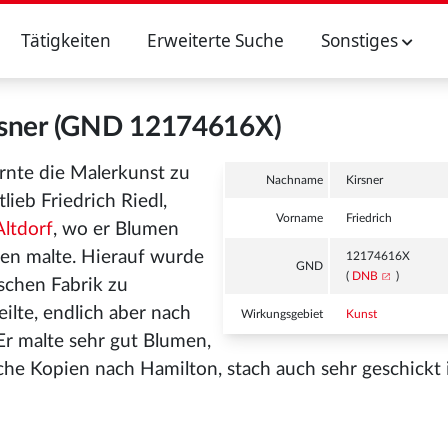
Tätigkeiten
Erweiterte Suche
Sonstiges
irsner (GND 12174616X)
lernte die Malerkunst zu
Nachname
Kirsner
lieb Friedrich Riedl,
Vorname
Friedrich
Altdorf
, wo er Blumen
en malte. Hierauf wurde
12174616X
GND
(
DNB
)
ischen Fabrik zu
eilte, endlich aber nach
Wirkungsgebiet
Kunst
Er malte sehr gut Blumen,
che Kopien nach Hamilton, stach auch sehr geschickt 