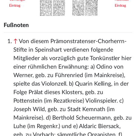
Eintrag
Eintrag
Fußnoten
↑
Von diesem Prämonstratenser-Chorherrn-
Stifte in Speinshart verdienen folgende
Mitglieder als vorzüglich gute Tonkünstler hier
einer rühmlichen Erwähnung: a) Odino von
Werner, geb. zu Führenried (im Mainkreise),
spielte das Violonzell. b) Quarin Kelling, in der
Folge Prälat dieses Klosters, geb. zu
Pottenstein (im Rezatkreise) Violinspieler. c)
Joseph Wild, geb. zu Stadt Kemnath (im
Mainkreise). d) Berthold Scheuermann, geb. zu
Luhe (im Regenkr.) und e) Aldaric Biersack,
geb. zu Vorbach; sämmtliche Organisten. f)