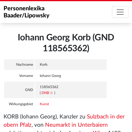
Personenlexika
Baader/Lipowsky
Iohann Georg Korb (GND
118565362)
Nachname
Korb
Vorname
Iohann Georg
118565362
GND
(
DNB
)
Wirkungsgebiet
Kunst
KORB (Iohann Georg), Kanzler zu
Sulzbach in der
obern Pfalz
, von
Neumarkt in Unterbaiern