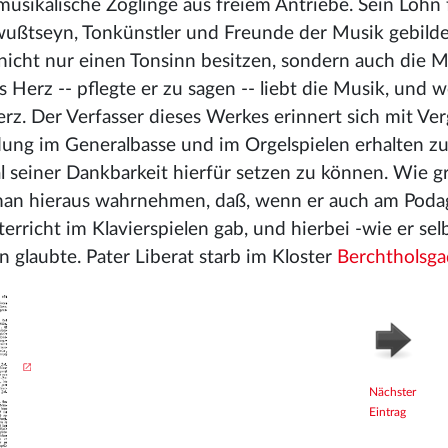
musikalische Zöglinge aus freiem Antriebe. Sein Lohn 
ußtseyn, Tonkünstler und Freunde der Musik gebilde
icht nur einen Tonsinn besitzen, sondern auch die M
 Herz -- pflegte er zu sagen -- liebt die Musik, und w
erz. Der Verfasser dieses Werkes erinnert sich mit V
dung im Generalbasse und im Orgelspielen erhalten z
al seiner Dankbarkeit hierfür setzen zu können. Wie g
an hieraus wahrnehmen, daß, wenn er auch am Poda
rricht im Klavierspielen gab, und hierbei -wie er sel
 glaubte. Pater Liberat starb im Kloster
Berchtholsg
Nächster
Eintrag