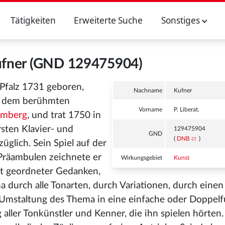
Tätigkeiten
Erweiterte Suche
Sonstiges
Kufner (GND 129475904)
Pfalz 1731 geboren,
Nachname
Kufner
ei dem berühmten
Vorname
P. Liberat.
mberg
, und trat 1750 in
sten Klavier- und
129475904
GND
(
DNB
)
üglich. Sein Spiel auf der
Präambulen zeichnete er
Wirkungsgebiet
Kunst
gut geordneter Gedanken,
 durch alle Tonarten, durch Variationen, durch einen
 Umstaltung des Thema in eine einfache oder Doppel
aller Tonkünstler und Kenner, die ihn spielen hörten.