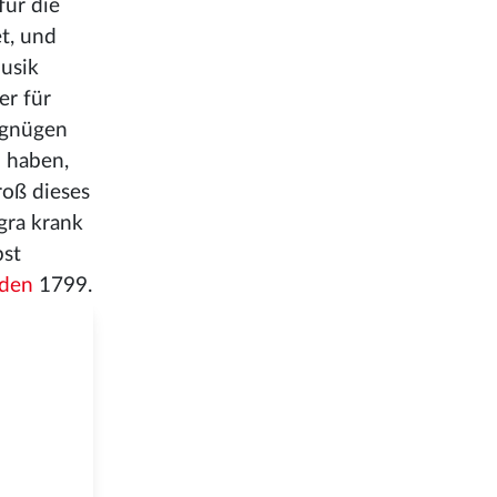
für die
t, und
usik
er für
ergnügen
u haben,
roß dieses
gra krank
bst
aden
1799.