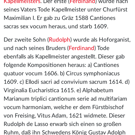
Kapellmeisters
. Der erste (
Ferdinand
) wurde nach
seines Vaters Tode Kapellmeister unter Churfürst
Maximilian I. Er gab zu Gräz 1588 Cantiones
sacras sex vocum heraus, und starb 1609.
Der zweite Sohn (
Rudolph
) wurde als Hoforganist,
und nach seines Bruders (
Ferdinand
) Tode
ebenfalls als Kapellmeister angestellt. Dieser gab
folgende Kompositionen heraus: a) Cantiones
quatuor vocum 1606. b) Circus symphoniacus
1609. c) Ellodi sacri ad convivium sacrum 1614. d)
Virginalia Eucharistica 1615. e) Alphabetum
Marianum triplici cantionum serie ad multifariam
vocum harmoniam, welche er dem Fürstbischof
von Freising, Vitus Adam, 1621 widmete. Dieser
Rudolph de Lasso erwarb sich einen so großen
Ruhm, daß ihn Schwedens König Gustav Adolph