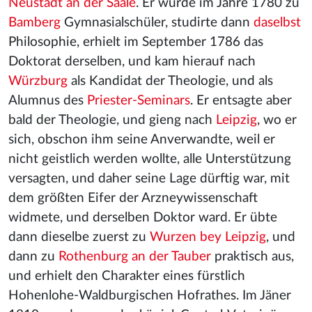
Neustadt an der Saale
. Er wurde im Jahre 1780 zu
Bamberg
Gymnasialschüler, studirte dann
daselbst
Philosophie, erhielt im September 1786 das
Doktorat derselben, und kam hierauf nach
Würzburg
als Kandidat der Theologie, und als
Alumnus des
Priester-Seminars
. Er entsagte aber
bald der Theologie, und gieng nach
Leipzig
, wo er
sich, obschon ihm seine Anverwandte, weil er
nicht geistlich werden wollte, alle Unterstützung
versagten, und daher seine Lage dürftig war, mit
dem größten Eifer der Arzneywissenschaft
widmete, und derselben Doktor ward. Er übte
dann dieselbe zuerst zu
Wurzen bey Leipzig
, und
dann zu
Rothenburg an der Tauber
praktisch aus,
und erhielt den Charakter eines fürstlich
Hohenlohe-Waldburgischen Hofrathes. Im Jäner