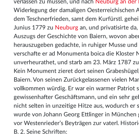
verlassen zu müssen, und nach
Neuburg an der
Widerlegung der damaligen Oesterreichischen 
dem Teschnerfrieden, samt dem Kurfürstl. gehei
Junius 1779 zu
Neuburg
an, und privatisirte d
Auszugs der Geschichte von Baiern, wovon aber 
herauszugeben gedachte, in ruhiger Musse und m
verschafte er ad Monumenta boica die Kloster 
unverheurathet, und starb am 23. März 1787 z
Kein Monument zieret dort seinen Grabeshügel,
Baiern. Von seinen Zurückgelassenen vielen Ma
vollkommen würdig. Er war ein warmer Patriot se
gewissenhafter Geschäftsmann, und ein sehr gebil
nicht selten in unzeitige Hitze aus, wodurch e
wurde von Johann Georg Ettlinger in München 
vor Westenrieder’s Beyträgen zur vaterl. Histori
B. 2. Seine Schriften: