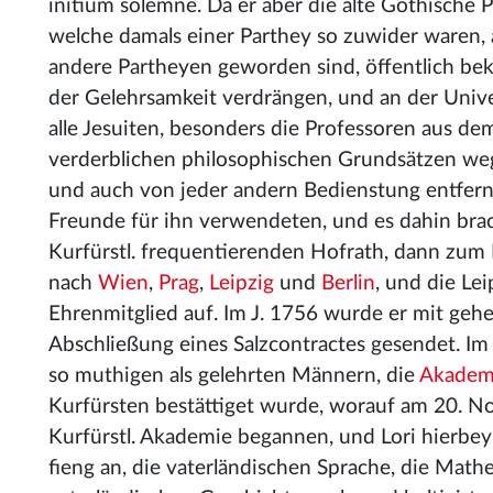
initium solemne. Da er aber die alte Gothische 
welche damals einer Parthey so zuwider waren, 
andere Partheyen geworden sind, öffentlich bek
der Gelehrsamkeit verdrängen, und an der Unive
alle Jesuiten, besonders die Professoren aus de
verderblichen philosophischen Grundsätzen weg
und auch von jeder andern Bedienstung entfernt 
Freunde für ihn verwendeten, und es dahin bra
Kurfürstl. frequentierenden Hofrath, dann zum 
nach
Wien
,
Prag
,
Leipzig
und
Berlin
, und die Le
Ehrenmitglied auf. Im J. 1756 wurde er mit ge
Abschließung eines Salzcontractes gesendet. Im
so muthigen als gelehrten Männern, die
Akademi
Kurfürsten bestättiget wurde, worauf am 20. N
Kurfürstl. Akademie begannen, und Lori hierbey
fieng an, die vaterländischen Sprache, die Mat