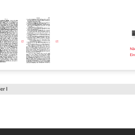
Nä
Ein
er I