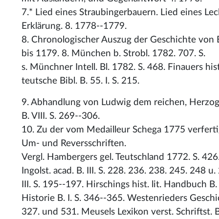
7.* Lied eines Straubingerbauern. Lied eines Le
Erklärung. 8. 1778--1779.
8. Chronologischer Auszug der Geschichte von B
bis 1179. 8. München b. Strobl. 1782. 707. S.
s. Münchner Intell. Bl. 1782. S. 468. Finauers hist. l
teutsche Bibl. B. 55. I. S. 215.
9. Abhandlung von Ludwig dem reichen, Herzog 
B. VIII. S. 269--306.
10. Zu der vom Medailleur Schega 1775 verferti
Um- und Reversschriften.
Vergl. Hambergers gel. Teutschland 1772. S. 426
Ingolst. acad. B. III. S. 228. 236. 238. 245. 248
III. S. 195--197. Hirschings hist. lit. Handbuch B
Historie B. I. S. 346--365. Westenrieders Geschic
327. und 531. Meusels Lexikon verst. Schriftst. B