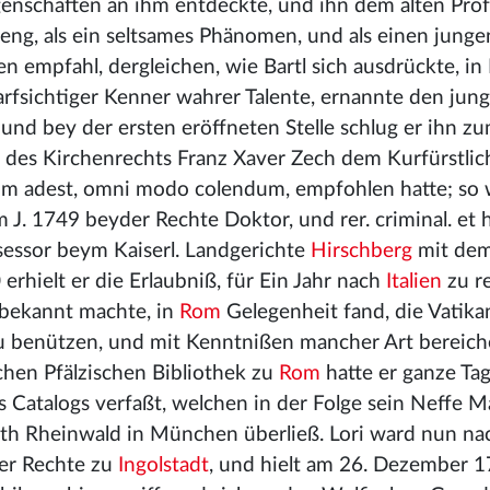
igenschaften an ihm entdeckte, und ihn dem alten Pro
gieng, als ein seltsames Phänomen, und als einen jun
 empfahl, dergleichen, wie Bartl sich ausdrückte, in
harfsichtiger Kenner wahrer Talente, ernannte den jung
und bey der ersten eröffneten Stelle schlug er ihn zu
or des Kirchenrechts Franz Xaver Zech dem Kurfürstli
dum adest, omni modo colendum, empfohlen hatte; so w
. 1749 beyder Rechte Doktor, und rer. criminal. et hi
sessor beym Kaiserl. Landgerichte
Hirschberg
mit de
 erhielt er die Erlaubniß, für Ein Jahr nach
Italien
zu r
r bekannt machte, in
Rom
Gelegenheit fand, die Vatika
zu benützen, und mit Kenntnißen mancher Art bereich
ichen Pfälzischen Bibliothek zu
Rom
hatte er ganze Ta
 Catalogs verfaßt, welchen in der Folge sein Neffe M
ath Rheinwald in München überließ. Lori ward nun na
der Rechte zu
Ingolstadt
, und hielt am 26. Dezember 1