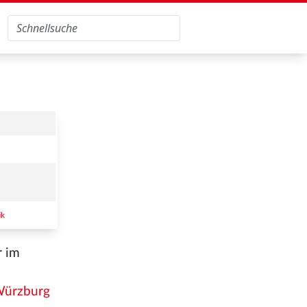
ik
r im
ürzburg