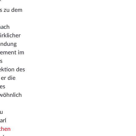
r
us zu dem
nach
rklicher
wendung
rtement im
s
ektion des
 er die
es
ewöhnlich
zu
arl
chen