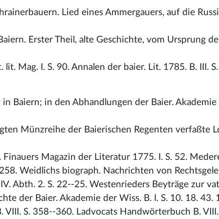
chrainerbauern. Lied eines Ammergauers, auf die Russ
aiern. Erster Theil, alte Geschichte, vom Ursprung d
it. Mag. I. S. 90. Annalen der baier. Lit. 1785. B. III. S.
in Baiern; in den Abhandlungen der Baier. Akademie 
gten Münzreihe der Baierischen Regenten verfaßte Lo
. Finauers Magazin der Literatur 1775. I. S. 52. Meder
 u. 258. Weidlichs biograph. Nachrichten von Rechtsgel
. IV. Abth. 2. S. 22--25. Westenrieders Beyträge zur vat
hte der Baier. Akademie der Wiss. B. I. S. 10. 18. 43. 
. VIII. S. 358--360. Ladvocats Handwörterbuch B. VIII.