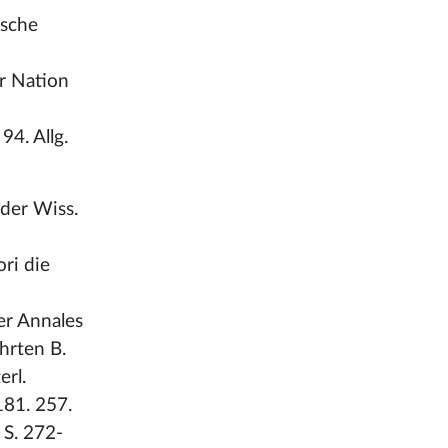
ische
er Nation
 94. Allg.
der Wiss.
ri die
er Annales
ehrten B.
erl.
181. 257.
 S. 272-