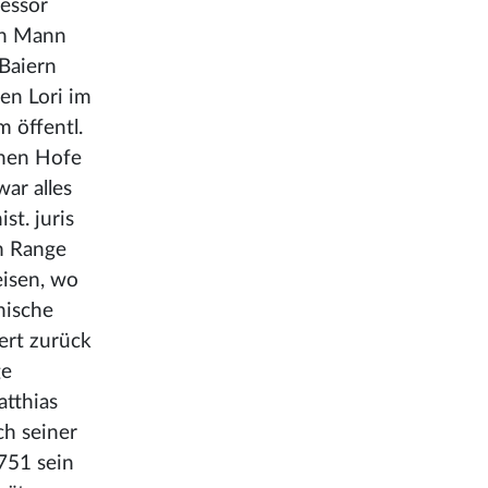
fessor
gen Mann
 Baiern
en Lori im
m öffentl.
chen Hofe
ar alles
st. juris
m Range
eisen, wo
nische
ert zurück
ge
atthias
ch seiner
751 sein