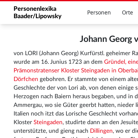
Personenlexika
Personen
Orte
Baader/Lipowsky
Johann Georg 
von LORI (Johann Georg) Kurfürstl. geheimer R
wurde am 16. Junius 1723 an dem
Gründel, ei
Prämonstratenser Kloster Steingaden in Oberba
Dörfchen
gebohren. Er stammte von einem alten
Geschlechte der von Lori ab, von denen einige 
Herzogen nach Baiern heraus begaben, und in 
Ammergau, wo sie Güter geerbt hatten, nieder l
Italien noch itzt das Lorische Geschlecht vorhan
Kloster
Steingaden
, studirte dann an den Jesui
unterstützte, und gieng nach
Dillingen
, wo er d