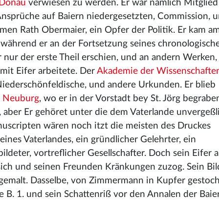
 Donau
verwiesen zu werden. Er war nämlich Mitglied 
Ansprüche auf Baiern niedergesetzten, Commission, 
men Rath Obermaier, ein Opfer der Politik. Er kam am
a, während er an der Fortsetzung seines chronologisch
nur der erste Theil erschien, und an andern Werken, 
it Eifer arbeitete. Der
Akademie der Wissenschafte
Niederschönfeldische, und andere Urkunden. Er blieb
u
Neuburg
, wo er in der Vorstadt bey St. Jörg begraben
 aber Er gehöret unter die dem Vaterlande unvergeßl
nuscripten wären noch itzt die meisten des Druckes
ines Vaterlandes, ein gründlicher Gelehrter, ein
deter, vortreflicher Gesellschafter. Doch sein Eifer a
r sich und seinen Freunden Kränkungen zuzog. Sein Bil
gemalt. Dasselbe, von Zimmermann in Kupfer gestoch
e B. 1. und sein Schattenriß vor den Annalen der Baier