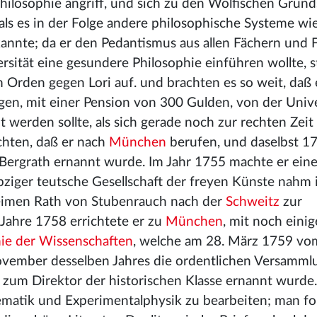
Philosophie angriff, und sich zu den Wolfischen Grund
als es in der Folge andere philosophische Systeme wi
annte; da er den Pedantismus aus allen Fächern und 
rsität eine gesundere Philosophie einführen wollte, 
m Orden gegen Lori auf. und brachten es so weit, daß 
en, mit einer Pension von 300 Gulden, von der Unive
werden sollte, als sich gerade noch zur rechten Zeit
chten, daß er nach
München
berufen, und daselbst 1
Bergrath ernannt wurde. Im Jahr 1755 machte er eine
ipziger teutsche Gesellschaft der freyen Künste nahm
heimen Rath von Stubenrauch nach der
Schweitz
zur
 Jahre 1758 errichtete er zu
München
, mit noch eini
e der Wissenschaften
, welche am 28. März 1759 vo
ovember desselben Jahres die ordentlichen Versamml
 zum Direktor der historischen Klasse ernannt wurde
hematik und Experimentalphysik zu bearbeiten; man fo