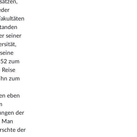
sätzen,
eder
Fakultäten
standen
er seiner
rsität,
 seine
752 zum
 Reise
 ihn zum
gen eben
m
ungen der
. Man
rschte der