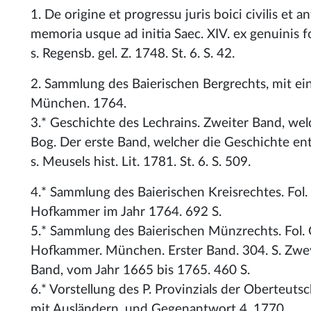
1. De origine et progressu juris boici civilis et 
memoria usque ad initia Saec. XIV. ex genuinis fo
s. Regensb. gel. Z. 1748. St. 6. S. 42.
2. Sammlung des Baierischen Bergrechts, mit ein
München. 1764.
3.* Geschichte des Lechrains. Zweiter Band, wel
Bog. Der erste Band, welcher die Geschichte enth
s. Meusels hist. Lit. 1781. St. 6. S. 509.
4.* Sammlung des Baierischen Kreisrechtes. Fol
Hofkammer im Jahr 1764. 692 S.
5.* Sammlung des Baierischen Münzrechts. Fol. 
Hofkammer. München. Erster Band. 304. S. Zwey
Band, vom Jahr 1665 bis 1765. 460 S.
6.* Vorstellung des P. Provinzials der Oberteut
mit Ausländern, und Gegenantwort 4. 1770.