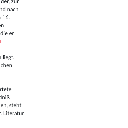
der, zur
und nach
 16.
en
die er
n
 liegt.
ichen
rtete
dniß
en, steht
. Literatur