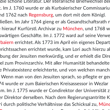
die schöne Literatur. Der literarische Briefwechsel de
. Im J. 1760 wurde er als Kurbaierischer Commissari
und 1762 nach
Regensburg
, um dort mit dem Königl.
eßen. Im Jahr 1764 gieng er als Gesandtschaftsrath 
hierauf Kurfürstl. Archivar zu
München
, und 1768 wi
swärtigen Geschäfte. Im J. 1772 ward auf seine Ver
rbaiern
errichtet. Als 1773 im April ein eigenes Depa
chtssachen errichtet wurde, kam Lori auch hierzu al
ung der Jesuiten merkwürdig, und er erhielt die Dir
ßel zum Provinzarchiv. Mit aller Humanität behandelte
re Privatexistenz erleichterte, und von welchen manch
 Wenn man von den Jesuiten sprach, so pflegte er g
774 wurde er zum Baierischen Kreisassessor in Wezlar
hm. Im J. 1775 wurde er Condirektor der Universität 
her Direktor derselben. Nach dem Regierungsantritte K
i durch politische Verhältnisse das Schicksal zu,
Mün