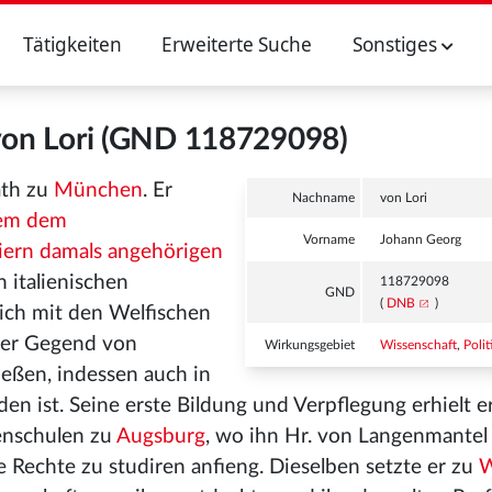
Tätigkeiten
Erweiterte Suche
Sonstiges
von Lori (GND 118729098)
ath zu
München
. Er
Nachname
von Lori
nem dem
Vorname
Johann Georg
iern damals angehörigen
 italienischen
118729098
GND
(
DNB
)
sich mit den Welfischen
der Gegend von
Wirkungsgebiet
Wissenschaft
,
Polit
ießen, indessen auch in
den ist. Seine erste Bildung und Verpflegung erhielt e
tenschulen zu
Augsburg
, wo ihn Hr. von Langenmantel
ie Rechte zu studiren anfieng. Dieselben setzte er zu
W