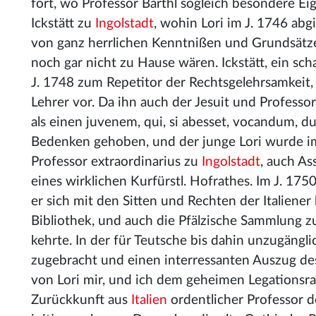
fort, wo Professor Barthl sogleich besondere E
Ickstätt zu
Ingolstadt
, wohin Lori im J. 1746 ab
von ganz herrlichen Kenntnißen und Grundsätzen
noch gar nicht zu Hause wären. Ickstätt, ein sc
J. 1748 zum Repetitor der Rechtsgelehrsamkeit, 
Lehrer vor. Da ihn auch der Jesuit und Profess
als einen juvenem, qui, si abesset, vocandum, 
Bedenken gehoben, und der junge Lori wurde im J
Professor extraordinarius zu
Ingolstadt
, auch As
eines wirklichen Kurfürstl. Hofrathes. Im J. 1750
er sich mit den Sitten und Rechten der Italiene
Bibliothek, und auch die Pfälzische Sammlung 
kehrte. In der für Teutsche bis dahin unzugängl
zugebracht und einen interressanten Auszug des
von Lori mir, und ich dem geheimen Legationsr
Zurückkunft aus
Italien
ordentlicher Professor 