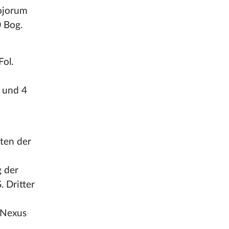
Bojorum
0 Bog.
Fol.
. und 4
sten der
g der
 Dritter
s Nexus