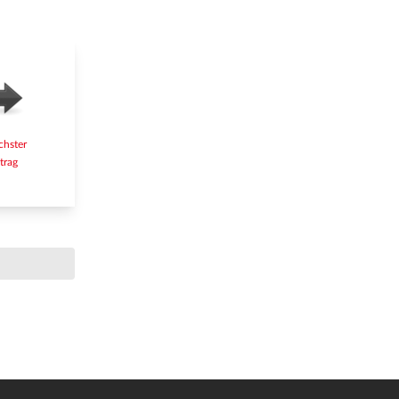
chster
trag