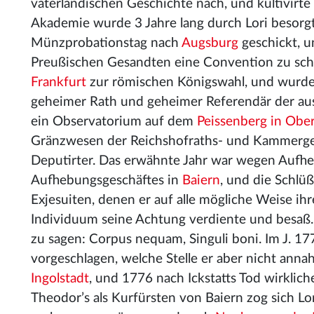
vaterländischen Geschichte nach, und kultivirte 
Akademie wurde 3 Jahre lang durch Lori besorgt
Münzprobationstag nach
Augsburg
geschickt, 
Preußischen Gesandten eine Convention zu schli
Frankfurt
zur römischen Königswahl, und wurde 
geheimer Rath und geheimer Referendär der au
ein Observatorium auf dem
Peissenberg in Obe
Gränzwesen der Reichshofraths- und Kammergeri
Deputirter. Das erwähnte Jahr war wegen Aufheb
Aufhebungsgeschäftes in
Baiern
, und die Schlü
Exjesuiten, denen er auf alle mögliche Weise ih
Individuum seine Achtung verdiente und besaß.
zu sagen: Corpus nequam, Singuli boni. Im J. 1
vorgeschlagen, welche Stelle er aber nicht anna
Ingolstadt
, und 1776 nach Ickstatts Tod wirklic
Theodor’s als Kurfürsten von Baiern zog sich Lor