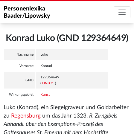
Personenlexika
Baader/Lipowsky
Konrad Luko (GND 129364649)
Nachname
Luko
Vorname
Konrad
129364649
GND
(
DNB
)
Wirkungsgebiet
Kunst
Luko (Konrad), ein Siegelgraveur und Goldarbeiter
zu
Regensburg
um das Jahr 1323.
R. Zirngibels
Abhandl. über den Exemptions-Prozeß des
Gotteshauses St. Emeran mit dem Hochstifte