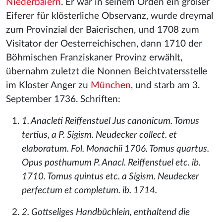
Niederbaiern
. Er war in seinem Orden ein großer
Eiferer für klösterliche Observanz, wurde dreymal
zum Provinzial der Baierischen, und 1708 zum
Visitator der Oesterreichischen, dann 1710 der
Böhmischen Franziskaner Provinz erwählt,
übernahm zuletzt die Nonnen Beichtvatersstelle
im Kloster Anger zu
München
, und starb am 3.
September 1736. Schriften:
1. Anacleti Reiffenstuel Jus canonicum. Tomus
tertius, a P. Sigism. Neudecker collect. et
elaboratum. Fol. Monachii 1706. Tomus quartus.
Opus posthumum P. Anacl. Reiffenstuel etc. ib.
1710. Tomus quintus etc. a Sigism. Neudecker
perfectum et completum. ib. 1714.
2. Gottseliges Handbüchlein, enthaltend die