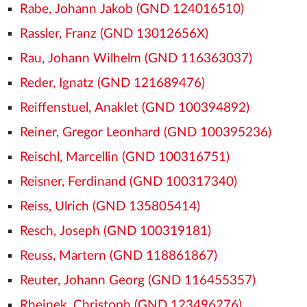
Rabe, Johann Jakob (GND 124016510)
Rassler, Franz (GND 13012656X)
Rau, Johann Wilhelm (GND 116363037)
Reder, Ignatz (GND 121689476)
Reiffenstuel, Anaklet (GND 100394892)
Reiner, Gregor Leonhard (GND 100395236)
Reischl, Marcellin (GND 100316751)
Reisner, Ferdinand (GND 100317340)
Reiss, Ulrich (GND 135805414)
Resch, Joseph (GND 100319181)
Reuss, Martern (GND 118861867)
Reuter, Johann Georg (GND 116455357)
Rheinek, Christoph (GND 123496276)