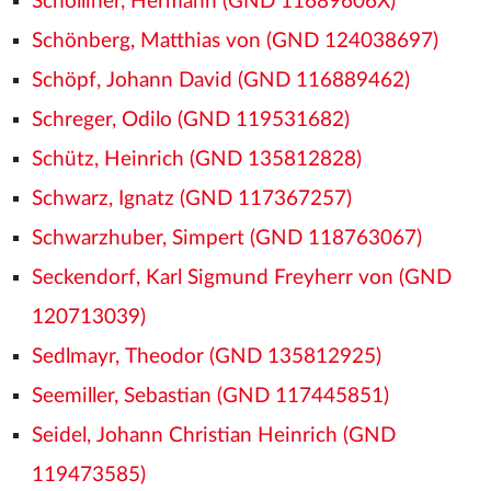
Scholliner, Hermann (GND 11689606X)
Schönberg, Matthias von (GND 124038697)
Schöpf, Johann David (GND 116889462)
Schreger, Odilo (GND 119531682)
Schütz, Heinrich (GND 135812828)
Schwarz, Ignatz (GND 117367257)
Schwarzhuber, Simpert (GND 118763067)
Seckendorf, Karl Sigmund Freyherr von (GND
120713039)
Sedlmayr, Theodor (GND 135812925)
Seemiller, Sebastian (GND 117445851)
Seidel, Johann Christian Heinrich (GND
119473585)