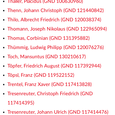
Thaller, Placidus (GND 100630960)
Thenn, Johann Christoph (GND 121440842)
Thilo, Albrecht Friedrich (GND 120038374)
Thomann, Joseph Nikolaus (GND 122965094)
Thomas, Corbinian (GND 131395882)
Thümmig, Ludwig Philipp (GND 120076276)
Toch, Mansuntus (GND 130210617)
Töpfer, Friedrich August (GND 117392944)
Töpsl, Franz (GND 119522152)
Trentel, Franz Xaver (GND 117413828)
Tresenreuter, Christoph Friedrich (GND
117414395)
Tresenreuter, Johann Ulrich (GND 117414476)