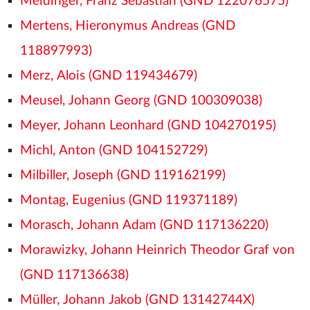
Meidinger, Franz Sebastian (GND 122076575)
Mertens, Hieronymus Andreas (GND
118897993)
Merz, Alois (GND 119434679)
Meusel, Johann Georg (GND 100309038)
Meyer, Johann Leonhard (GND 104270195)
Michl, Anton (GND 104152729)
Milbiller, Joseph (GND 119162199)
Montag, Eugenius (GND 119371189)
Morasch, Johann Adam (GND 117136220)
Morawizky, Johann Heinrich Theodor Graf von
(GND 117136638)
Müller, Johann Jakob (GND 13142744X)