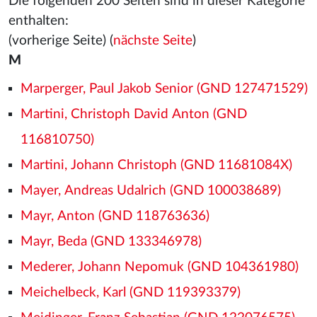
Die folgenden 200 Seiten sind in dieser Kategorie
enthalten:
(vorherige Seite) (
nächste Seite
)
M
Marperger, Paul Jakob Senior (GND 127471529)
Martini, Christoph David Anton (GND
116810750)
Martini, Johann Christoph (GND 11681084X)
Mayer, Andreas Udalrich (GND 100038689)
Mayr, Anton (GND 118763636)
Mayr, Beda (GND 133346978)
Mederer, Johann Nepomuk (GND 104361980)
Meichelbeck, Karl (GND 119393379)