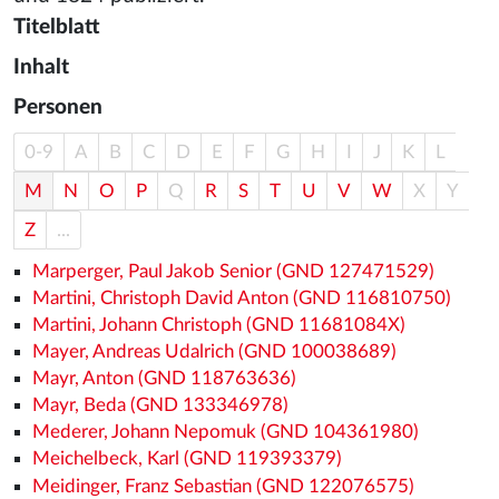
Titelblatt
Inhalt
Personen
0-9
A
B
C
D
E
F
G
H
I
J
K
L
M
N
O
P
Q
R
S
T
U
V
W
X
Y
Z
...
Marperger, Paul Jakob Senior (GND 127471529)
Martini, Christoph David Anton (GND 116810750)
Martini, Johann Christoph (GND 11681084X)
Mayer, Andreas Udalrich (GND 100038689)
Mayr, Anton (GND 118763636)
Mayr, Beda (GND 133346978)
Mederer, Johann Nepomuk (GND 104361980)
Meichelbeck, Karl (GND 119393379)
Meidinger, Franz Sebastian (GND 122076575)