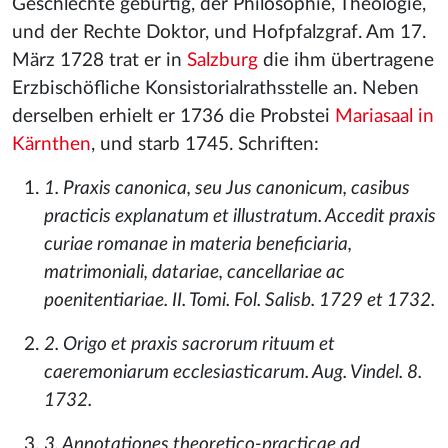
Geschlechte gebürtig, der Philosophie, Theologie,
und der Rechte Doktor, und Hofpfalzgraf. Am 17.
März 1728 trat er in
Salzburg
die ihm übertragene
Erzbischöfliche Konsistorialrathsstelle an. Neben
derselben erhielt er 1736 die Probstei
Mariasaal in
Kärnthen
, und starb 1745. Schriften:
1. Praxis canonica, seu Jus canonicum, casibus
practicis explanatum et illustratum. Accedit praxis
curiae romanae in materia beneficiaria,
matrimoniali, datariae, cancellariae ac
poenitentiariae. II. Tomi. Fol. Salisb. 1729 et 1732.
2. Origo et praxis sacrorum rituum et
caeremoniarum ecclesiasticarum. Aug. Vindel. 8.
1732.
3. Annotationes theoretico-practicae ad