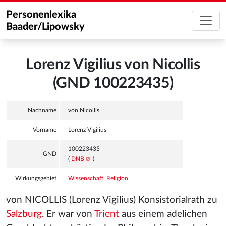
Personenlexika
Baader/Lipowsky
Lorenz Vigilius von Nicollis
(GND 100223435)
Nachname
von Nicollis
Vorname
Lorenz Vigilius
100223435
GND
(
DNB
)
Wirkungsgebiet
Wissenschaft
,
Religion
von NICOLLIS (Lorenz Vigilius) Konsistorialrath zu
Salzburg
. Er war von
Trient
aus einem adelichen