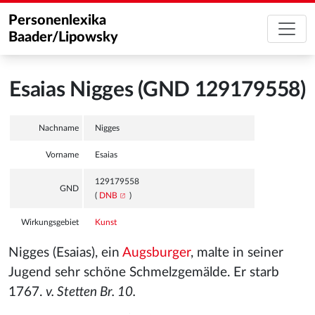
Personenlexika
Baader/Lipowsky
Esaias Nigges (GND 129179558)
Nachname
Nigges
Vorname
Esaias
129179558
GND
(
DNB
)
Wirkungsgebiet
Kunst
Nigges (Esaias), ein
Augsburger
, malte in seiner
Jugend sehr schöne Schmelzgemälde. Er starb
1767.
v. Stetten Br. 10.