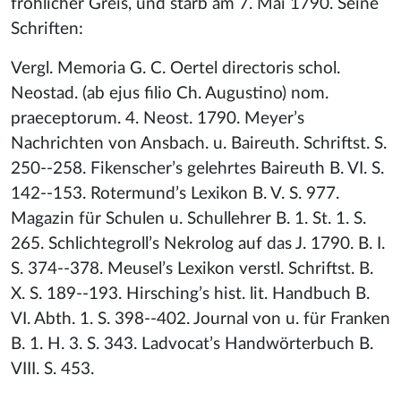
fröhlicher Greis, und starb am 7. Mai 1790. Seine
Schriften:
Vergl. Memoria G. C. Oertel directoris schol.
Neostad. (ab ejus filio Ch. Augustino) nom.
praeceptorum. 4. Neost. 1790. Meyer’s
Nachrichten von Ansbach. u. Baireuth. Schriftst. S.
250--258. Fikenscher’s gelehrtes Baireuth B. VI. S.
142--153. Rotermund’s Lexikon B. V. S. 977.
Magazin für Schulen u. Schullehrer B. 1. St. 1. S.
265. Schlichtegroll’s Nekrolog auf das J. 1790. B. I.
S. 374--378. Meusel’s Lexikon verstl. Schriftst. B.
X. S. 189--193. Hirsching’s hist. lit. Handbuch B.
VI. Abth. 1. S. 398--402. Journal von u. für Franken
B. 1. H. 3. S. 343. Ladvocat’s Handwörterbuch B.
VIII. S. 453.