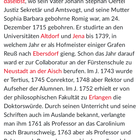
daselbst
, wo sein Vater Johann Stephan Oertel
Justiz Sekretär und Amtsvogt, und seine Mutter
Sophia Barbara gebohrne Romig war, am 24.
Dezember 1715 gebohren. Er studirte an den
Universitäten
Altdorf
und
Jena
bis 1739, in
welchem Jahr er als Hofmeister einiger Grafen
Reuß nach
Ebersdorf
gieng. Schon das Jahr darauf
ward er zur Collaboratur an der Fürstenschule zu
Neustadt an der Aisch
berufen. Im J. 1743 wurde
er Tertius, 1745 Conrektor, 1748 aber Rektor und
Aufseher der Alumnen. Im J. 1752 erhielt er von
der philosophischen Fakultät zu
Erlangen
die
Doktorswürde. Durch seinen Unterricht und seine
Schriften auch im Auslande bekannt, verlangte
man ihm 1761 als Professor an das Carolinium
nach Braunschweig, 1763 aber als Professor und