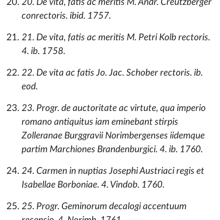
20. De vita, fatis ac meritis M. Andr. Creutzberger
conrectoris. ibid. 1757.
21. De vita, fatis ac meritis M. Petri Kolb rectoris.
4. ib. 1758.
22. De vita ac fatis Jo. Jac. Schober rectoris. ib.
eod.
23. Progr. de auctoritate ac virtute, qua imperio
romano antiquitus iam eminebant stirpis
Zolleranae Burggravii Norimbergenses iidemque
partim Marchiones Brandenburgici. 4. ib. 1760.
24. Carmen in nuptias Josephi Austriaci regis et
Isabellae Borboniae. 4. Vindob. 1760.
25. Progr. Geminorum decalogi accentuum