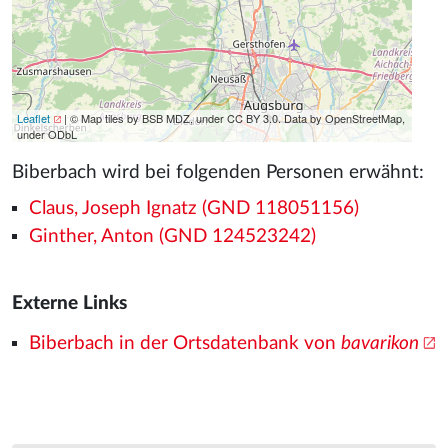
Leaflet
| © Map tiles by BSB MDZ, under CC BY 3.0. Data by OpenStreetMap,
under ODbL
Biberbach wird bei folgenden Personen erwähnt:
Claus, Joseph Ignatz (GND 118051156)
Ginther, Anton (GND 124523242)
Externe Links
Biberbach in der Ortsdatenbank von
bavarikon