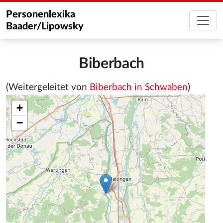
Personenlexika
Baader/Lipowsky
Biberbach
(Weitergeleitet von
Biberbach in Schwaben
)
+
−