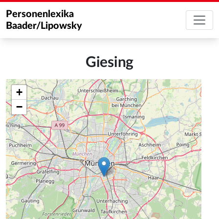
Personenlexika
Baader/Lipowsky
Giesing
+
−