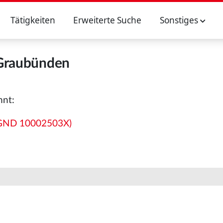
Tätigkeiten
Erweiterte Suche
Sonstiges
Graubünden
hnt:
 (GND 10002503X)